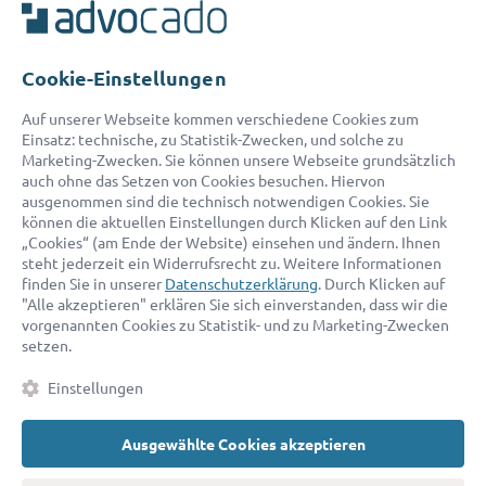
Unser Serviceteam ist von 8:00 bis 17:00 Uhr für Sie erreichbar.
Telefon:
0800 400 18 80
E-Mail:
service@advocado.com
Cookie-Einstellungen
Auf unserer Webseite kommen verschiedene Cookies zum
Einsatz: technische, zu Statistik-Zwecken, und solche zu
Marketing-Zwecken. Sie können unsere Webseite grundsätzlich
auch ohne das Setzen von Cookies besuchen. Hiervon
ausgenommen sind die technisch notwendigen Cookies. Sie
© 2026 advocado - einfach online den passenden Rechtsanwalt finden
können die aktuellen Einstellungen durch Klicken auf den Link
„Cookies“ (am Ende der Website) einsehen und ändern. Ihnen
steht jederzeit ein Widerrufsrecht zu. Weitere Informationen
Auszeichnungen:
finden Sie in unserer
Datenschutzerklärung
. Durch Klicken auf
"Alle akzeptieren" erklären Sie sich einverstanden, dass wir die
vorgenannten Cookies zu Statistik- und zu Marketing-Zwecken
setzen.
Einstellungen
Ausgewählte Cookies akzeptieren
Kontakt
Datenschutz
Impressum
Fakten
AGB