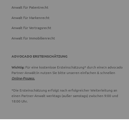
Anwalt für Patentrecht
Anwalt für Markenrecht
Anwalt für Vertragsrecht
Anwalt für Immobilienrecht
ADVOCADO ERSTEINSCHÄTZUNG
Wichtig:
Für eine kostenlose Ersteinschätzung* durch eine:n advocado
Partner-Anwält:in nutzen Sie bitte unseren einfachen & schnellen
Online-Prozess.
*Die Ersteinschätzung erfolgt nach erfolgreicher Weiterleitung an
einen Partner-Anwalt werktags (außer samstags) zwischen 9:00 und
18:00 Uhr.
ADVOCADO SERVICE