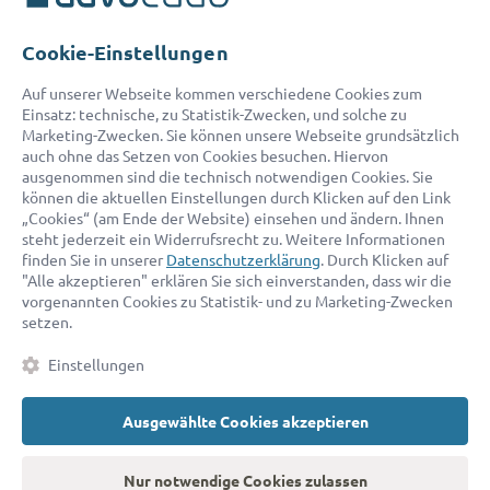
Telefon:
0800 400 18 80
E-Mail:
service@advocado.com
Cookie-Einstellungen
Auf unserer Webseite kommen verschiedene Cookies zum
Einsatz: technische, zu Statistik-Zwecken, und solche zu
Marketing-Zwecken. Sie können unsere Webseite grundsätzlich
auch ohne das Setzen von Cookies besuchen. Hiervon
ausgenommen sind die technisch notwendigen Cookies. Sie
© 2026 advocado - einfach online den passenden Rechtsanwalt finden
können die aktuellen Einstellungen durch Klicken auf den Link
„Cookies“ (am Ende der Website) einsehen und ändern. Ihnen
steht jederzeit ein Widerrufsrecht zu. Weitere Informationen
Auszeichnungen:
finden Sie in unserer
Datenschutzerklärung
. Durch Klicken auf
"Alle akzeptieren" erklären Sie sich einverstanden, dass wir die
vorgenannten Cookies zu Statistik- und zu Marketing-Zwecken
setzen.
Einstellungen
Ausgewählte Cookies akzeptieren
Kontakt
Datenschutz
Impressum
Fakten
AGB
Nur notwendige Cookies zulassen
Cookies
Barrierefreiheitserklärung