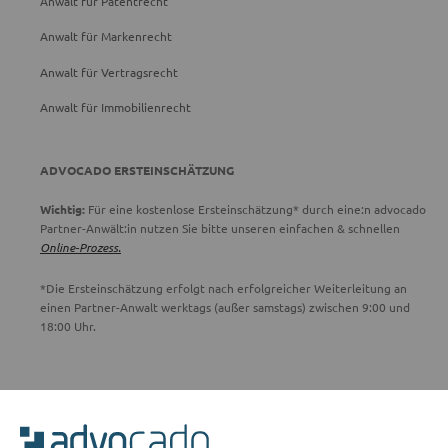
Anwalt für Patentrecht
Anwalt für Markenrecht
Anwalt für Vertragsrecht
Anwalt für Immobilienrecht
ADVOCADO ERSTEINSCHÄTZUNG
Wichtig:
Für eine kostenlose Ersteinschätzung* durch eine:n advocado
Partner-Anwält:in nutzen Sie bitte unseren einfachen & schnellen
Online-Prozess.
*Die Ersteinschätzung erfolgt nach erfolgreicher Weiterleitung an
einen Partner-Anwalt werktags (außer samstags) zwischen 9:00 und
18:00 Uhr.
ADVOCADO SERVICE
Unser Serviceteam ist von 8:00 bis 17:00 Uhr für Sie erreichbar.