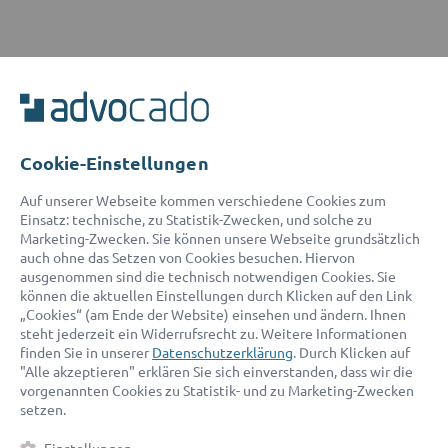
ADVOCADO SERVICE
Unser Serviceteam ist von 8:00 bis 17:00 Uhr für Sie erreichbar.
Telefon:
0800 400 18 80
E-Mail:
service@advocado.com
Cookie-Einstellungen
Auf unserer Webseite kommen verschiedene Cookies zum
Einsatz: technische, zu Statistik-Zwecken, und solche zu
Marketing-Zwecken. Sie können unsere Webseite grundsätzlich
auch ohne das Setzen von Cookies besuchen. Hiervon
ausgenommen sind die technisch notwendigen Cookies. Sie
© 2026 advocado - einfach online den passenden Rechtsanwalt finden
können die aktuellen Einstellungen durch Klicken auf den Link
„Cookies“ (am Ende der Website) einsehen und ändern. Ihnen
steht jederzeit ein Widerrufsrecht zu. Weitere Informationen
Auszeichnungen:
finden Sie in unserer
Datenschutzerklärung
. Durch Klicken auf
"Alle akzeptieren" erklären Sie sich einverstanden, dass wir die
vorgenannten Cookies zu Statistik- und zu Marketing-Zwecken
setzen.