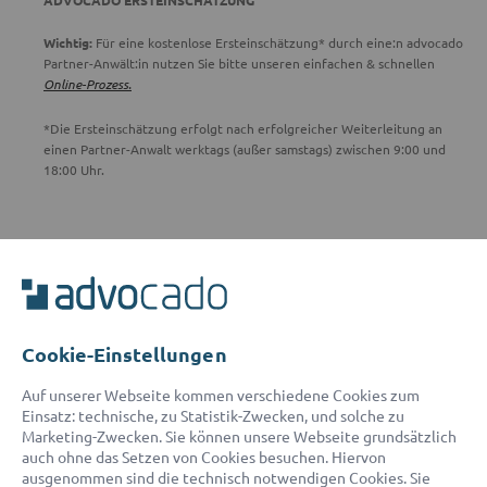
ADVOCADO ERSTEINSCHÄTZUNG
Wichtig:
Für eine kostenlose Ersteinschätzung* durch eine:n advocado
Partner-Anwält:in nutzen Sie bitte unseren einfachen & schnellen
Online-Prozess.
*Die Ersteinschätzung erfolgt nach erfolgreicher Weiterleitung an
einen Partner-Anwalt werktags (außer samstags) zwischen 9:00 und
18:00 Uhr.
ADVOCADO SERVICE
Unser Serviceteam ist von 8:00 bis 17:00 Uhr für Sie erreichbar.
Telefon:
0800 400 18 80
E-Mail:
service@advocado.com
Cookie-Einstellungen
Auf unserer Webseite kommen verschiedene Cookies zum
Einsatz: technische, zu Statistik-Zwecken, und solche zu
Marketing-Zwecken. Sie können unsere Webseite grundsätzlich
auch ohne das Setzen von Cookies besuchen. Hiervon
ausgenommen sind die technisch notwendigen Cookies. Sie
© 2026 advocado - einfach online den passenden Rechtsanwalt finden