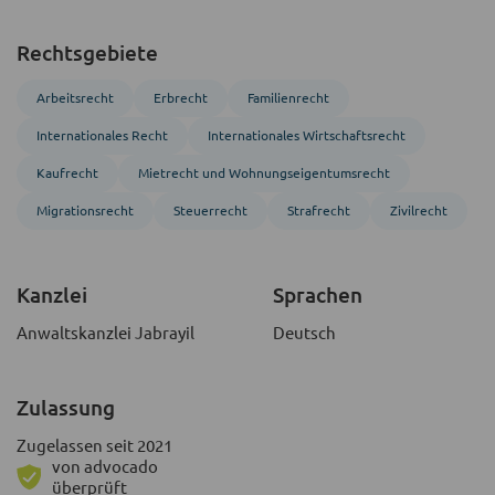
Rechtsgebiete
Arbeitsrecht
Erbrecht
Familienrecht
Inter­nationales Recht
Inter­nationales Wirtschafts­recht
Kaufrecht
Mietrecht und Wohnungs­eigentumsrecht
Migrations­recht
Steuerrecht
Strafrecht
Zivil­recht
Kanzlei
Sprachen
Anwaltskanzlei Jabrayil
Deutsch
Zulassung
Zugelassen seit 2021
von advocado
überprüft