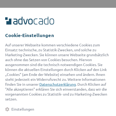
ADVOCADO SERVICE
Unser Serviceteam ist von 8:00 bis 17:00 Uhr für Sie erreichbar.
Telefon:
0800 400 18 80
E-Mail:
service@advocado.com
Cookie-Einstellungen
Auf unserer Webseite kommen verschiedene Cookies zum
Einsatz: technische, zu Statistik-Zwecken, und solche zu
Marketing-Zwecken. Sie können unsere Webseite grundsätzlich
auch ohne das Setzen von Cookies besuchen. Hiervon
ausgenommen sind die technisch notwendigen Cookies. Sie
© 2026 advocado - einfach online den passenden Rechtsanwalt finden
können die aktuellen Einstellungen durch Klicken auf den Link
„Cookies“ (am Ende der Website) einsehen und ändern. Ihnen
steht jederzeit ein Widerrufsrecht zu. Weitere Informationen
Auszeichnungen:
finden Sie in unserer
Datenschutzerklärung
. Durch Klicken auf
"Alle akzeptieren" erklären Sie sich einverstanden, dass wir die
vorgenannten Cookies zu Statistik- und zu Marketing-Zwecken
setzen.
Einstellungen