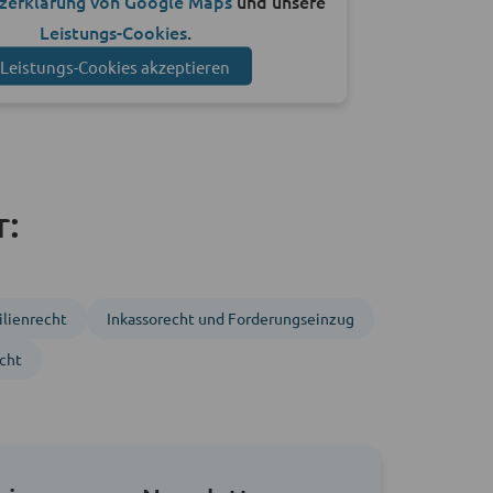
zerklärung von Google Maps
und unsere
Leistungs-Cookies
.
Leistungs-Cookies akzeptieren
r:
lien­recht
Inkasso­recht und Forderungs­einzug
cht