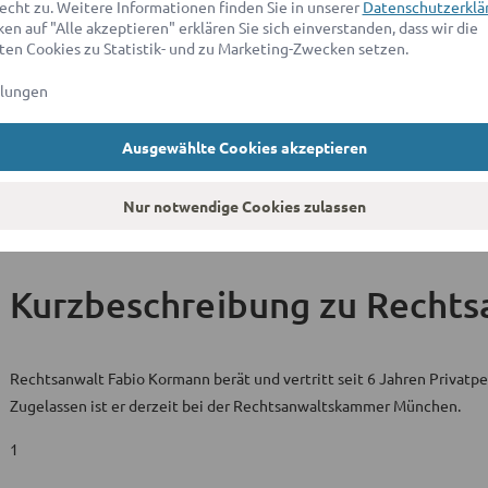
Hochschulabschlüsse & juristische Titel
echt zu. Weitere Informationen finden Sie in unserer
Datenschutzerklä
en auf "Alle akzeptieren" erklären Sie sich einverstanden, dass wir die
en Cookies zu Statistik- und zu Marketing-Zwecken setzen.
Ausbildungsstätte
llungen
Rechtswissenschaften
Uni Passau
Ausgewählte Cookies akzeptieren
Zweites juristisches Staatsexamen
Oberlandesgericht Hamm
Nur notwendige Cookies zulassen
Kurzbeschreibung
zu Rechts
Rechtsanwalt Fabio Kormann berät und vertritt seit 6 Jahren Privat
Zugelassen ist er derzeit bei der Rechtsanwaltskammer München.
1