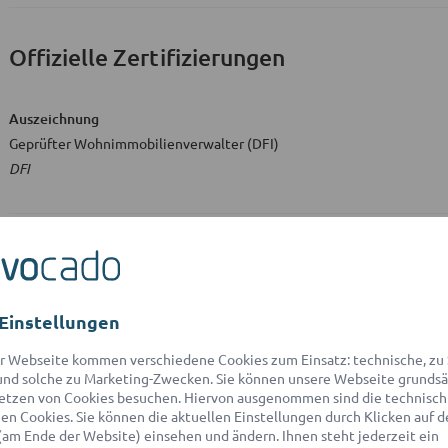
Offizielle Zertifizierungen
Auszeichnung
Geprüfter Wohnimmobilienverwalter (DFI)
DFI
Studium
Einstellungen
Ausbildungsstätte
Uni Passau
r Webseite kommen verschiedene Cookies zum Einsatz: technische, zu S
nd solche zu Marketing-Zwecken. Sie können unsere Webseite grundsä
etzen von Cookies besuchen. Hiervon ausgenommen sind die technisch
n Cookies. Sie können die aktuellen Einstellungen durch Klicken auf d
(am Ende der Website) einsehen und ändern. Ihnen steht jederzeit ein