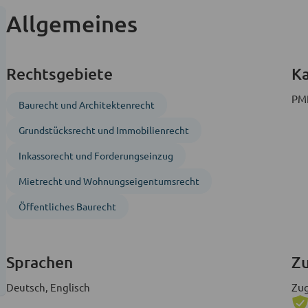
Allgemeines
Rechtsgebiete
Ka
PMP
Baurecht und Architektenrecht
Grundstücks­recht und Immobilien­recht
Inkasso­recht und Forderungs­einzug
Mietrecht und Wohnungs­eigentumsrecht
Öffentliches Baurecht
Sprachen
Zu
Deutsch, Englisch
Zug