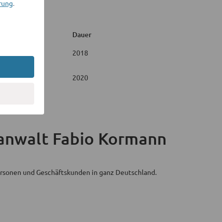
rung
.
Dauer
2018
2020
anwalt Fabio Kormann
personen und Geschäftskunden in ganz Deutschland.