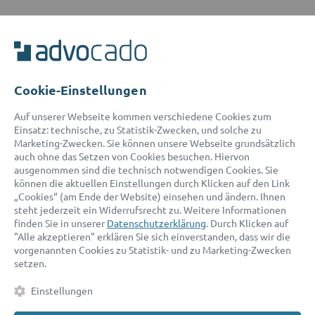
ADVOCADO SERVICE
Unser Serviceteam ist von 8:00 bis 17:00 Uhr für Sie erreichbar.
Telefon:
0800 400 18 80
E-Mail:
service@advocado.com
Cookie-Einstellungen
Auf unserer Webseite kommen verschiedene Cookies zum
Einsatz: technische, zu Statistik-Zwecken, und solche zu
Marketing-Zwecken. Sie können unsere Webseite grundsätzlich
auch ohne das Setzen von Cookies besuchen. Hiervon
ausgenommen sind die technisch notwendigen Cookies. Sie
© 2026 advocado - einfach online den passenden Rechtsanwalt finden
können die aktuellen Einstellungen durch Klicken auf den Link
„Cookies“ (am Ende der Website) einsehen und ändern. Ihnen
steht jederzeit ein Widerrufsrecht zu. Weitere Informationen
Auszeichnungen:
finden Sie in unserer
Datenschutzerklärung
. Durch Klicken auf
"Alle akzeptieren" erklären Sie sich einverstanden, dass wir die
vorgenannten Cookies zu Statistik- und zu Marketing-Zwecken
setzen.
Einstellungen