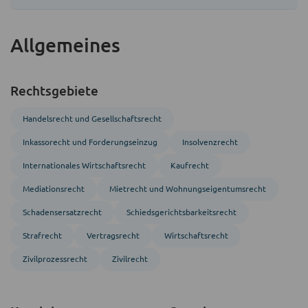
Allgemeines
Rechtsgebiete
Handels­recht und Gesellschafts­recht
Inkasso­recht und Forderungs­einzug
Insolvenzrecht
Inter­nationales Wirtschafts­recht
Kaufrecht
Mediations­recht
Mietrecht und Wohnungs­eigentumsrecht
Schadensersatzrecht
Schiedsgerichts­barkeitsrecht
Strafrecht
Vertragsrecht
Wirtschaftsrecht
Zivil­prozess­recht
Zivil­recht