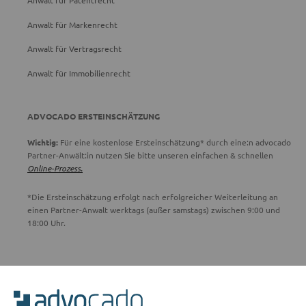
Anwalt für Patentrecht
Anwalt für Markenrecht
Anwalt für Vertragsrecht
Anwalt für Immobilienrecht
ADVOCADO ERSTEINSCHÄTZUNG
Wichtig:
Für eine kostenlose Ersteinschätzung* durch eine:n advocado
Partner-Anwält:in nutzen Sie bitte unseren einfachen & schnellen
Online-Prozess.
*Die Ersteinschätzung erfolgt nach erfolgreicher Weiterleitung an
einen Partner-Anwalt werktags (außer samstags) zwischen 9:00 und
18:00 Uhr.
ADVOCADO SERVICE
Unser Serviceteam ist von 8:00 bis 17:00 Uhr für Sie erreichbar.