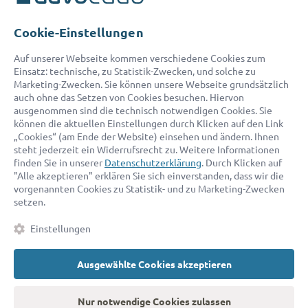
Telefon:
0800 400 18 80
E-Mail:
service@advocado.com
Cookie-Einstellungen
Auf unserer Webseite kommen verschiedene Cookies zum
Einsatz: technische, zu Statistik-Zwecken, und solche zu
Marketing-Zwecken. Sie können unsere Webseite grundsätzlich
auch ohne das Setzen von Cookies besuchen. Hiervon
ausgenommen sind die technisch notwendigen Cookies. Sie
© 2026 advocado - einfach online den passenden Rechtsanwalt finden
können die aktuellen Einstellungen durch Klicken auf den Link
„Cookies“ (am Ende der Website) einsehen und ändern. Ihnen
steht jederzeit ein Widerrufsrecht zu. Weitere Informationen
Auszeichnungen:
finden Sie in unserer
Datenschutzerklärung
. Durch Klicken auf
"Alle akzeptieren" erklären Sie sich einverstanden, dass wir die
vorgenannten Cookies zu Statistik- und zu Marketing-Zwecken
setzen.
Einstellungen
Ausgewählte Cookies akzeptieren
Kontakt
Datenschutz
Impressum
Fakten
AGB
Nur notwendige Cookies zulassen
Cookies
Barrierefreiheitserklärung