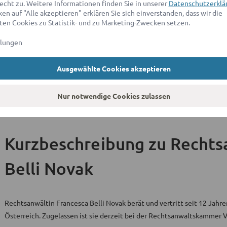
echt zu. Weitere Informationen finden Sie in unserer
Datenschutzerklä
Hochschulabschlüsse & juristische Titel
en auf "Alle akzeptieren" erklären Sie sich einverstanden, dass wir die
en Cookies zu Statistik- und zu Marketing-Zwecken setzen.
Ausbildungsstätte
llungen
LL.M.
University of Bologna
Ausgewählte Cookies akzeptieren
Trainee Lawyer
Milan, Italy
Nur notwendige Cookies zulassen
Kurzbeschreibung
zu Rechts
Belli Novak
Rechtsanwältin Francesca Belli Novak berät und vertritt seit 12 Jah
Österreich. Zugelassen ist sie derzeit bei der Rechtsanwaltskammer V