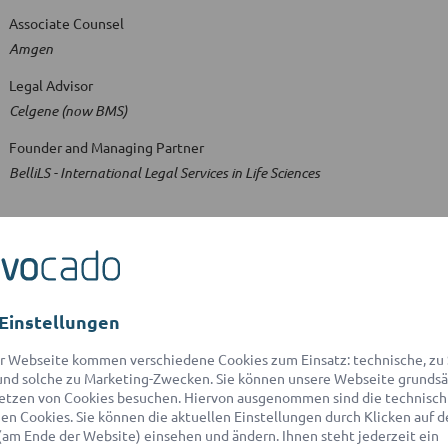
Associate Counsel
Amgen
Legal Advisor
Celgene (now BMS)
Founder and Managing Partner
BelliLS - International Legal Services in Life Sciences
Studium
Einstellungen
Ausbildungsstätte
University of Bologna
r Webseite kommen verschiedene Cookies zum Einsatz: technische, zu S
nd solche zu Marketing-Zwecken. Sie können unsere Webseite grundsä
etzen von Cookies besuchen. Hiervon ausgenommen sind die technisch
n Cookies. Sie können die aktuellen Einstellungen durch Klicken auf d
(am Ende der Website) einsehen und ändern. Ihnen steht jederzeit ein