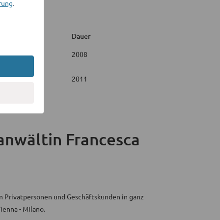
rung
.
Dauer
2008
2011
anwältin Francesca
ren Privatpersonen und Geschäftskunden in ganz
ienna - Milano.