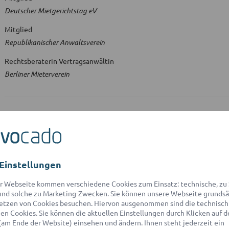
Deutscher Mietgerichtstag eV
Mitglied
Republikanischer Anwaltsverein
Rechtsberaterin Vertragsanwältin
Berliner Mieterverein
Berufliche Laufbahn
Position
Einstellungen
Rechtsanwältin
Selbstständig
r Webseite kommen verschiedene Cookies zum Einsatz: technische, zu S
nd solche zu Marketing-Zwecken. Sie können unsere Webseite grundsä
etzen von Cookies besuchen. Hiervon ausgenommen sind die technisch
n Cookies. Sie können die aktuellen Einstellungen durch Klicken auf d
(am Ende der Website) einsehen und ändern. Ihnen steht jederzeit ein
Studium