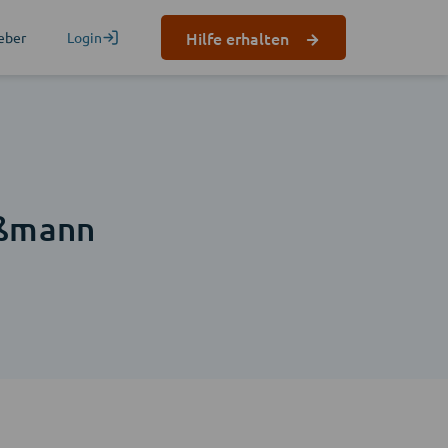
Hilfe erhalten
eber
Login
n
oßmann