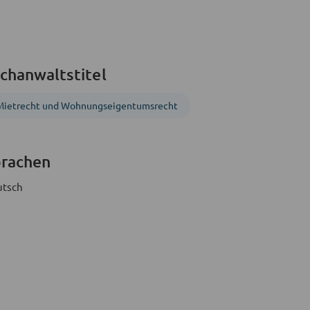
chanwaltstitel
Mietrecht und Wohnungs­eigentumsrecht
prachen
utsch