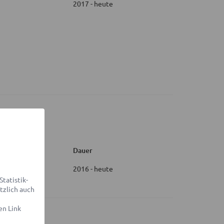
2017 - heute
Dauer
2016 - heute
tatistik-
tzlich auch
en Link