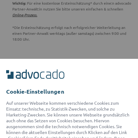
Wichtig:
Für eine kostenlose Ersteinschätzung* durch eine:n advocado
Partner-Anwält:in nutzen Sie bitte unseren einfachen & schnellen
Online-Prozess.
*Die Ersteinschätzung erfolgt nach erfolgreicher Weiterleitung an
einen Partner-Anwalt werktags (außer samstags) zwischen 9:00 und
18:00 Uhr.
ADVOCADO SERVICE
Unser Serviceteam ist von 8:00 bis 17:00 Uhr für Sie erreichbar.
Telefon:
0800 400 18 80
E-Mail:
service@advocado.com
Cookie-Einstellungen
Auf unserer Webseite kommen verschiedene Cookies zum
Einsatz: technische, zu Statistik-Zwecken, und solche zu
Marketing-Zwecken. Sie können unsere Webseite grundsätzlich
auch ohne das Setzen von Cookies besuchen. Hiervon
ausgenommen sind die technisch notwendigen Cookies. Sie
© 2026 advocado - einfach online den passenden Rechtsanwalt finden
können die aktuellen Einstellungen durch Klicken auf den Link