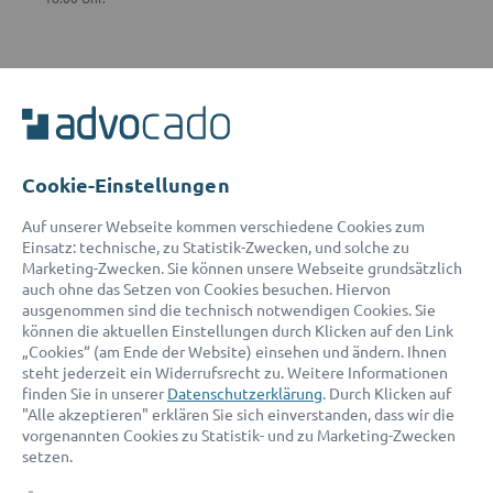
ADVOCADO SERVICE
Unser Serviceteam ist von 8:00 bis 17:00 Uhr für Sie erreichbar.
Telefon:
0800 400 18 80
E-Mail:
service@advocado.com
Cookie-Einstellungen
Auf unserer Webseite kommen verschiedene Cookies zum
Einsatz: technische, zu Statistik-Zwecken, und solche zu
Marketing-Zwecken. Sie können unsere Webseite grundsätzlich
auch ohne das Setzen von Cookies besuchen. Hiervon
ausgenommen sind die technisch notwendigen Cookies. Sie
© 2026 advocado - einfach online den passenden Rechtsanwalt finden
können die aktuellen Einstellungen durch Klicken auf den Link
„Cookies“ (am Ende der Website) einsehen und ändern. Ihnen
steht jederzeit ein Widerrufsrecht zu. Weitere Informationen
Auszeichnungen:
finden Sie in unserer
Datenschutzerklärung
. Durch Klicken auf
"Alle akzeptieren" erklären Sie sich einverstanden, dass wir die
vorgenannten Cookies zu Statistik- und zu Marketing-Zwecken
setzen.