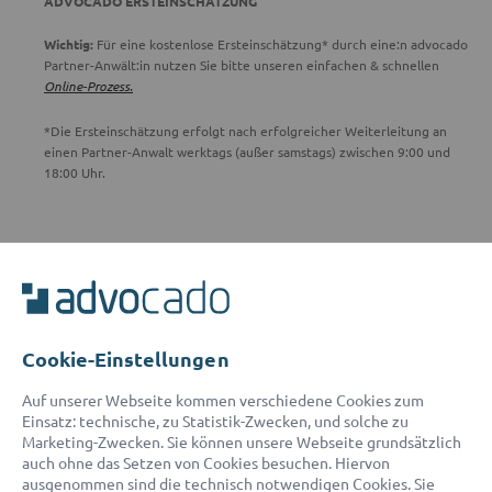
ADVOCADO ERSTEINSCHÄTZUNG
Wichtig:
Für eine kostenlose Ersteinschätzung* durch eine:n advocado
Partner-Anwält:in nutzen Sie bitte unseren einfachen & schnellen
Online-Prozess.
*Die Ersteinschätzung erfolgt nach erfolgreicher Weiterleitung an
einen Partner-Anwalt werktags (außer samstags) zwischen 9:00 und
18:00 Uhr.
ADVOCADO SERVICE
Unser Serviceteam ist von 8:00 bis 17:00 Uhr für Sie erreichbar.
Telefon:
0800 400 18 80
E-Mail:
service@advocado.com
Cookie-Einstellungen
Auf unserer Webseite kommen verschiedene Cookies zum
Einsatz: technische, zu Statistik-Zwecken, und solche zu
Marketing-Zwecken. Sie können unsere Webseite grundsätzlich
auch ohne das Setzen von Cookies besuchen. Hiervon
ausgenommen sind die technisch notwendigen Cookies. Sie
© 2026 advocado - einfach online den passenden Rechtsanwalt finden