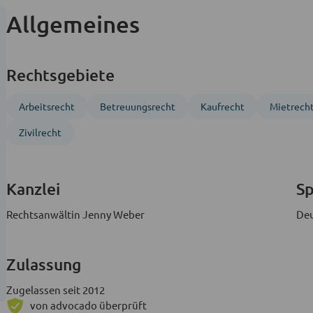
Allgemeines
Rechtsgebiete
Arbeitsrecht
Betreuungs­recht
Kaufrecht
Mietrech
Zivil­recht
Kanzlei
S
Rechtsanwältin Jenny Weber
De
Zulassung
Zugelassen seit 2012
von advocado überprüft