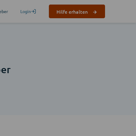
Hilfe erhalten
eber
Login
n
er