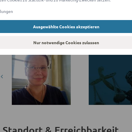
Rechtsanwältin Jenny Weber berät und vertritt seit 14 Jahren Priva
llungen
Zugelassen ist sie derzeit bei der Rechtsanwaltskammer Berlin.
Ausgewählte Cookies akzeptieren
1
Nur notwendige Cookies zulassen
Standort & Erreichbarkeit