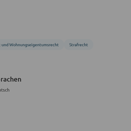
t und Wohnungs­eigentumsrecht
Strafrecht
prachen
utsch