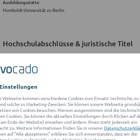
Ausbildungsstätte
Humboldt-Universität zu Berlin
Hochschulabschlüsse & juristische Titel
Ausbildungsstätte
Erstes juristisches Staatsexamen
Humboldt-Universität zu Berlin
Einstellungen
Zweites juristisches Staatsexamen
Berlin
r Webseite kommen verschiedene Cookies zum Einsatz: technische, zu S
nd solche zu Marketing-Zwecken. Sie können unsere Webseite grundsä
etzen von Cookies besuchen. Hiervon ausgenommen sind die technisch
n Cookies. Sie können die aktuellen Einstellungen durch Klicken auf d
(am Ende der Website) einsehen und ändern. Ihnen steht jederzeit ein
Kurzbeschreibung
zu Rechts
echt zu. Weitere Informationen finden Sie in unserer
Datenschutzerklä
en auf "Alle akzeptieren" erklären Sie sich einverstanden, dass wir die
en Cookies zu Statistik- und zu Marketing-Zwecken setzen.