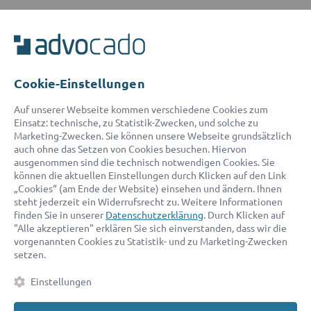
ADVOCADO SERVICE
Unser Serviceteam ist von 8:00 bis 17:00 Uhr für Sie erreichbar.
Telefon:
0800 400 18 80
E-Mail:
service@advocado.com
Cookie-Einstellungen
Auf unserer Webseite kommen verschiedene Cookies zum
Einsatz: technische, zu Statistik-Zwecken, und solche zu
Marketing-Zwecken. Sie können unsere Webseite grundsätzlich
auch ohne das Setzen von Cookies besuchen. Hiervon
ausgenommen sind die technisch notwendigen Cookies. Sie
© 2026 advocado - einfach online den passenden Rechtsanwalt finden
können die aktuellen Einstellungen durch Klicken auf den Link
„Cookies“ (am Ende der Website) einsehen und ändern. Ihnen
steht jederzeit ein Widerrufsrecht zu. Weitere Informationen
Auszeichnungen:
finden Sie in unserer
Datenschutzerklärung
. Durch Klicken auf
"Alle akzeptieren" erklären Sie sich einverstanden, dass wir die
vorgenannten Cookies zu Statistik- und zu Marketing-Zwecken
setzen.
Einstellungen