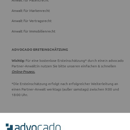
Anwalt für Patentrecht
Anwalt für Markenrecht
Anwalt für Vertragsrecht
Anwalt für Immobilienrecht
ADVOCADO ERSTEINSCHÄTZUNG
Wichtig:
Für eine kostenlose Ersteinschätzung* durch eine:n advocado
Partner-Anwält:in nutzen Sie bitte unseren einfachen & schnellen
Online-Prozess.
*Die Ersteinschätzung erfolgt nach erfolgreicher Weiterleitung an
einen Partner-Anwalt werktags (außer samstags) zwischen 9:00 und
18:00 Uhr.
ADVOCADO SERVICE
Unser Serviceteam ist von 8:00 bis 17:00 Uhr für Sie erreichbar.