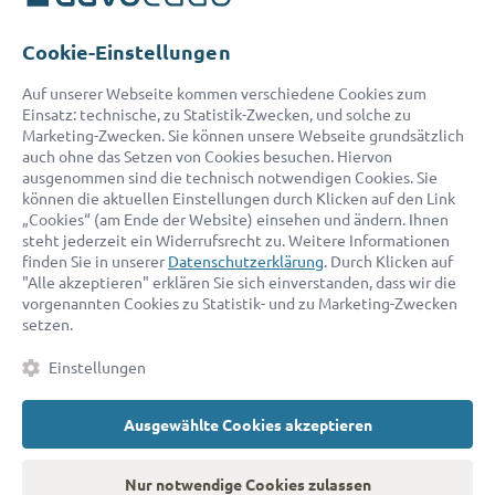
Telefon:
0800 400 18 80
E-Mail:
service@advocado.com
Cookie-Einstellungen
Auf unserer Webseite kommen verschiedene Cookies zum
Einsatz: technische, zu Statistik-Zwecken, und solche zu
Marketing-Zwecken. Sie können unsere Webseite grundsätzlich
auch ohne das Setzen von Cookies besuchen. Hiervon
ausgenommen sind die technisch notwendigen Cookies. Sie
© 2026 advocado - einfach online den passenden Rechtsanwalt finden
können die aktuellen Einstellungen durch Klicken auf den Link
„Cookies“ (am Ende der Website) einsehen und ändern. Ihnen
steht jederzeit ein Widerrufsrecht zu. Weitere Informationen
Auszeichnungen:
finden Sie in unserer
Datenschutzerklärung
. Durch Klicken auf
"Alle akzeptieren" erklären Sie sich einverstanden, dass wir die
vorgenannten Cookies zu Statistik- und zu Marketing-Zwecken
setzen.
Einstellungen
Ausgewählte Cookies akzeptieren
Kontakt
Datenschutz
Impressum
Fakten
AGB
Nur notwendige Cookies zulassen
Cookies
Barrierefreiheitserklärung