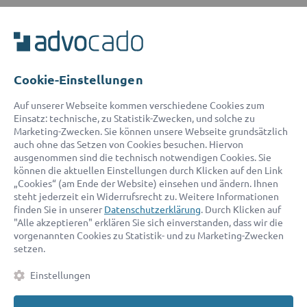
ADVOCADO SERVICE
Unser Serviceteam ist von 8:00 bis 17:00 Uhr für Sie erreichbar.
Telefon:
0800 400 18 80
E-Mail:
service@advocado.com
Cookie-Einstellungen
Auf unserer Webseite kommen verschiedene Cookies zum
Einsatz: technische, zu Statistik-Zwecken, und solche zu
Marketing-Zwecken. Sie können unsere Webseite grundsätzlich
auch ohne das Setzen von Cookies besuchen. Hiervon
ausgenommen sind die technisch notwendigen Cookies. Sie
© 2026 advocado - einfach online den passenden Rechtsanwalt finden
können die aktuellen Einstellungen durch Klicken auf den Link
„Cookies“ (am Ende der Website) einsehen und ändern. Ihnen
steht jederzeit ein Widerrufsrecht zu. Weitere Informationen
Auszeichnungen:
finden Sie in unserer
Datenschutzerklärung
. Durch Klicken auf
"Alle akzeptieren" erklären Sie sich einverstanden, dass wir die
vorgenannten Cookies zu Statistik- und zu Marketing-Zwecken
setzen.
Einstellungen