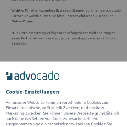
Wichtig:
Für eine kostenlose Ersteinschätzung* durch eine:n advocado
Partner-Anwält:in nutzen Sie bitte unseren einfachen & schnellen
Online-Prozess.
*Die Ersteinschätzung erfolgt nach erfolgreicher Weiterleitung an
einen Partner-Anwalt werktags (außer samstags) zwischen 9:00 und
18:00 Uhr.
ADVOCADO SERVICE
Unser Serviceteam ist von 8:00 bis 17:00 Uhr für Sie erreichbar.
Telefon:
0800 400 18 80
E-Mail:
service@advocado.com
Cookie-Einstellungen
Auf unserer Webseite kommen verschiedene Cookies zum
Einsatz: technische, zu Statistik-Zwecken, und solche zu
Marketing-Zwecken. Sie können unsere Webseite grundsätzlich
auch ohne das Setzen von Cookies besuchen. Hiervon
ausgenommen sind die technisch notwendigen Cookies. Sie
© 2026 advocado - einfach online den passenden Rechtsanwalt finden