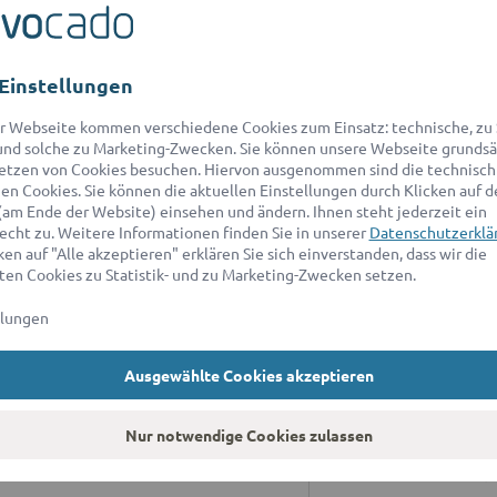
Einstellungen
r Webseite kommen verschiedene Cookies zum Einsatz: technische, zu S
nd solche zu Marketing-Zwecken. Sie können unsere Webseite grundsä
etzen von Cookies besuchen. Hiervon ausgenommen sind die technisch
n Cookies. Sie können die aktuellen Einstellungen durch Klicken auf d
ANWALT FÜR
A
(am Ende der Website) einsehen und ändern. Ihnen steht jederzeit ein
echt zu. Weitere Informationen finden Sie in unserer
Datenschutzerklä
ratung
Wi
en auf "Alle akzeptieren" erklären Sie sich einverstanden, dass wir die
ad
en Cookies zu Statistik- und zu Marketing-Zwecken setzen.
r Erbrecht
sc
llungen
r Baurecht
*D
an
r Patentrecht
Ausgewählte Cookies akzeptieren
9:
ür Markenrecht
A
Nur notwendige Cookies zulassen
r Immobilienrecht
Un