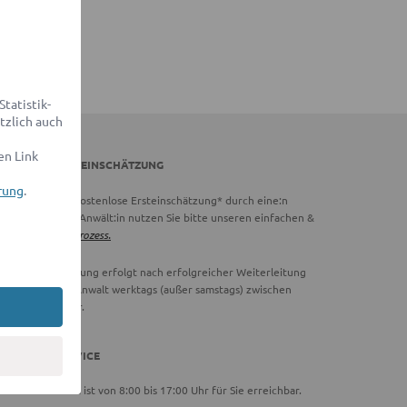
tatistik-
tzlich auch
en Link
DVOCADO ERSTEINSCHÄTZUNG
rung
.
chtig:
Für eine kostenlose Ersteinschätzung* durch eine:n
vocado Partner-Anwält:in nutzen Sie bitte unseren einfachen &
hnellen
Online-Prozess.
ie Ersteinschätzung erfolgt nach erfolgreicher Weiterleitung
 einen Partner-Anwalt werktags (außer samstags) zwischen
00 und 18:00 Uhr.
DVOCADO SERVICE
ser Serviceteam ist von 8:00 bis 17:00 Uhr für Sie erreichbar.