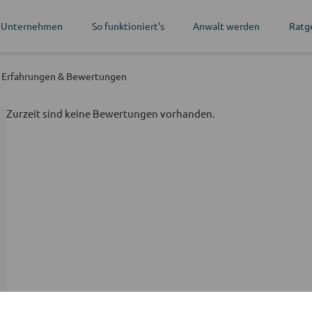
 Unternehmen
So funktioniert's
Anwalt werden
Ratg
Erfahrungen
& Bewertungen
Zurzeit sind keine Bewertungen vorhanden.