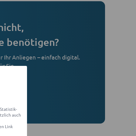
nicht,
e benötigen?
 Ihr Anliegen – einfach digital.
r Sie.
ellen
sparent
tatistik-
tzlich auch
en Link