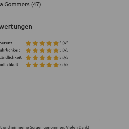
ka Gommers (47)
wertungen
petenz
5,0/5
ührlichkeit
5,0/5
tändlichkeit
5,0/5
ndlichkeit
5,0/5
et und mir meine Sorgen genommen. Vielen Dank!