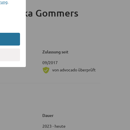
rung
.
Joschka Gommers
Zulassung seit
09/2017
von advocado überprüft
Dauer
2023 - heute