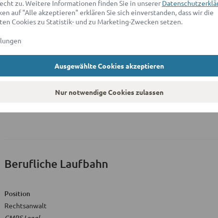
echt zu. Weitere Informationen finden Sie in unserer
Datenschutzerklä
en auf "Alle akzeptieren" erklären Sie sich einverstanden, dass wir die
Beruflicher Werdegang
von 
en Cookies zu Statistik- und zu Marketing-Zwecken setzen.
llungen
Zulassung zum Rechtsanwalt
Ausgewählte Cookies akzeptieren
Anwaltskammer
Nur notwendige Cookies zulassen
Hamburg
Berufliche Laufbahn
Position
Rechtsanwalt
GMRS Legal