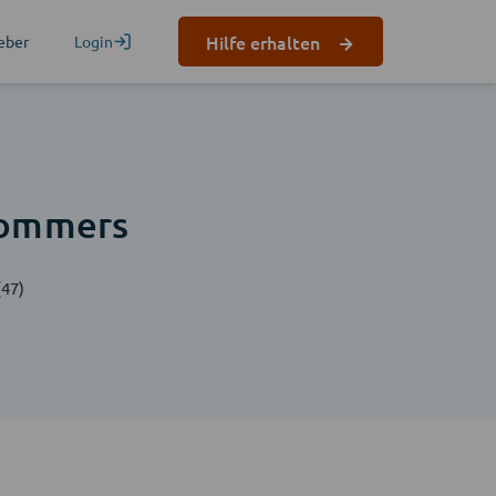
Hilfe erhalten
eber
Login
Gommers
(47)