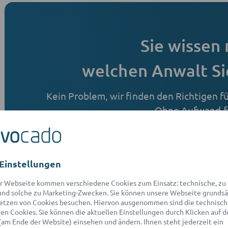
Sie wissen 
welchen Anwalt Si
Kein Problem, wir finden den Richtigen für
Ohne Aufwand fü
Jetzt Rechtsfrage st
Einstellungen
Kostenlos
Tran
r Webseite kommen verschiedene Cookies zum Einsatz: technische, zu S
nd solche zu Marketing-Zwecken. Sie können unsere Webseite grundsä
etzen von Cookies besuchen. Hiervon ausgenommen sind die technisch
n Cookies. Sie können die aktuellen Einstellungen durch Klicken auf d
(am Ende der Website) einsehen und ändern. Ihnen steht jederzeit ein