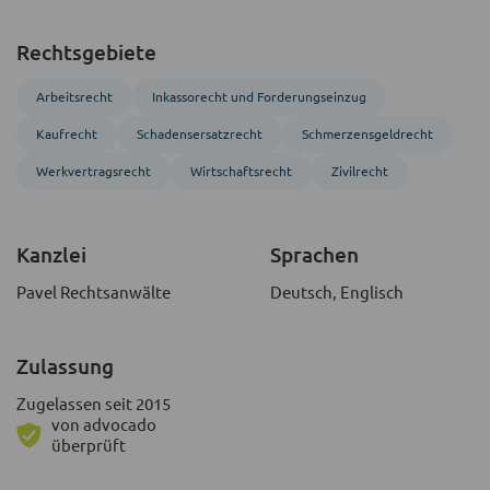
Rechtsgebiete
Arbeitsrecht
Inkasso­recht und Forderungs­einzug
Kaufrecht
Schadensersatzrecht
Schmerzensgeldrecht
Werk­vertrags­recht
Wirtschaftsrecht
Zivil­recht
Kanzlei
Sprachen
Pavel Rechtsanwälte
Deutsch, Englisch
Zulassung
Zugelassen seit 2015
von advocado
überprüft