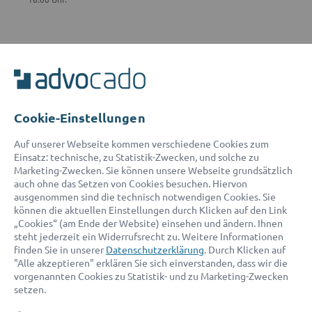
ADVOCADO SERVICE
Unser Serviceteam ist von 8:00 bis 17:00 Uhr für Sie erreichbar.
Telefon:
0800 400 18 80
E-Mail:
service@advocado.com
Cookie-Einstellungen
Auf unserer Webseite kommen verschiedene Cookies zum
Einsatz: technische, zu Statistik-Zwecken, und solche zu
Marketing-Zwecken. Sie können unsere Webseite grundsätzlich
auch ohne das Setzen von Cookies besuchen. Hiervon
ausgenommen sind die technisch notwendigen Cookies. Sie
© 2026 advocado - einfach online den passenden Rechtsanwalt finden
können die aktuellen Einstellungen durch Klicken auf den Link
„Cookies“ (am Ende der Website) einsehen und ändern. Ihnen
steht jederzeit ein Widerrufsrecht zu. Weitere Informationen
Auszeichnungen:
finden Sie in unserer
Datenschutzerklärung
. Durch Klicken auf
"Alle akzeptieren" erklären Sie sich einverstanden, dass wir die
vorgenannten Cookies zu Statistik- und zu Marketing-Zwecken
setzen.