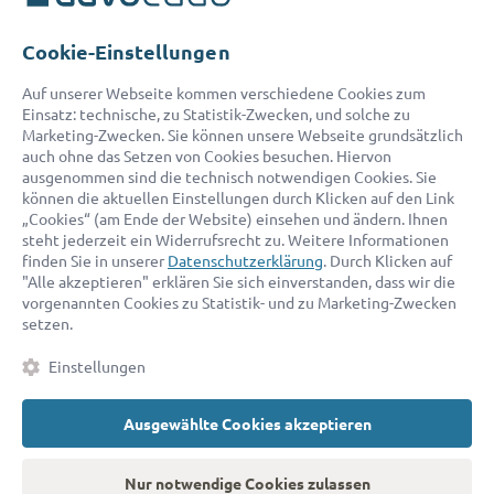
Telefon:
0800 400 18 80
E-Mail:
service@advocado.com
Cookie-Einstellungen
Auf unserer Webseite kommen verschiedene Cookies zum
Einsatz: technische, zu Statistik-Zwecken, und solche zu
Marketing-Zwecken. Sie können unsere Webseite grundsätzlich
auch ohne das Setzen von Cookies besuchen. Hiervon
ausgenommen sind die technisch notwendigen Cookies. Sie
© 2026 advocado - einfach online den passenden Rechtsanwalt finden
können die aktuellen Einstellungen durch Klicken auf den Link
„Cookies“ (am Ende der Website) einsehen und ändern. Ihnen
steht jederzeit ein Widerrufsrecht zu. Weitere Informationen
Auszeichnungen:
finden Sie in unserer
Datenschutzerklärung
. Durch Klicken auf
"Alle akzeptieren" erklären Sie sich einverstanden, dass wir die
vorgenannten Cookies zu Statistik- und zu Marketing-Zwecken
setzen.
Einstellungen
Ausgewählte Cookies akzeptieren
Kontakt
Datenschutz
Impressum
Fakten
AGB
Nur notwendige Cookies zulassen
Cookies
Barrierefreiheitserklärung