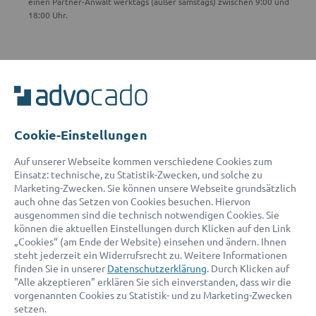
einen Partner-Anwalt werktags (außer samstags) zwischen 9:00 und
18:00 Uhr.
ADVOCADO SERVICE
Unser Serviceteam ist von 8:00 bis 17:00 Uhr für Sie erreichbar.
Telefon:
0800 400 18 80
E-Mail:
service@advocado.com
Cookie-Einstellungen
Auf unserer Webseite kommen verschiedene Cookies zum
Einsatz: technische, zu Statistik-Zwecken, und solche zu
Marketing-Zwecken. Sie können unsere Webseite grundsätzlich
auch ohne das Setzen von Cookies besuchen. Hiervon
ausgenommen sind die technisch notwendigen Cookies. Sie
© 2026 advocado - einfach online den passenden Rechtsanwalt finden
können die aktuellen Einstellungen durch Klicken auf den Link
„Cookies“ (am Ende der Website) einsehen und ändern. Ihnen
steht jederzeit ein Widerrufsrecht zu. Weitere Informationen
Auszeichnungen:
finden Sie in unserer
Datenschutzerklärung
. Durch Klicken auf
"Alle akzeptieren" erklären Sie sich einverstanden, dass wir die
vorgenannten Cookies zu Statistik- und zu Marketing-Zwecken
setzen.