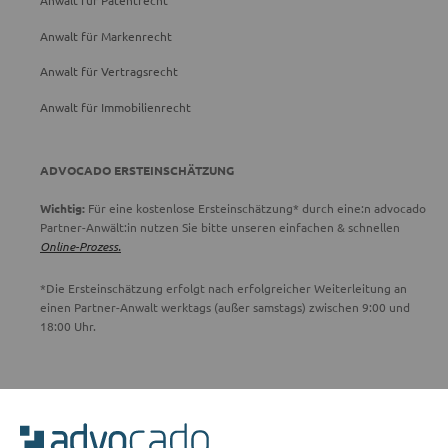
Anwalt für Patentrecht
Anwalt für Markenrecht
Anwalt für Vertragsrecht
Anwalt für Immobilienrecht
ADVOCADO ERSTEINSCHÄTZUNG
Wichtig:
Für eine kostenlose Ersteinschätzung* durch eine:n advocado
Partner-Anwält:in nutzen Sie bitte unseren einfachen & schnellen
Online-Prozess.
*Die Ersteinschätzung erfolgt nach erfolgreicher Weiterleitung an
einen Partner-Anwalt werktags (außer samstags) zwischen 9:00 und
18:00 Uhr.
ADVOCADO SERVICE
Unser Serviceteam ist von 8:00 bis 17:00 Uhr für Sie erreichbar.