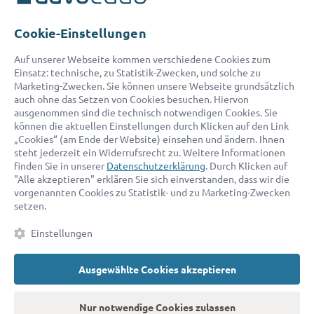
Telefon:
0800 400 18 80
E-Mail:
service@advocado.com
Cookie-Einstellungen
Auf unserer Webseite kommen verschiedene Cookies zum
Einsatz: technische, zu Statistik-Zwecken, und solche zu
Marketing-Zwecken. Sie können unsere Webseite grundsätzlich
auch ohne das Setzen von Cookies besuchen. Hiervon
ausgenommen sind die technisch notwendigen Cookies. Sie
© 2026 advocado - einfach online den passenden Rechtsanwalt finden
können die aktuellen Einstellungen durch Klicken auf den Link
„Cookies“ (am Ende der Website) einsehen und ändern. Ihnen
steht jederzeit ein Widerrufsrecht zu. Weitere Informationen
Auszeichnungen:
finden Sie in unserer
Datenschutzerklärung
. Durch Klicken auf
"Alle akzeptieren" erklären Sie sich einverstanden, dass wir die
vorgenannten Cookies zu Statistik- und zu Marketing-Zwecken
setzen.
Einstellungen
Ausgewählte Cookies akzeptieren
Kontakt
Datenschutz
Impressum
Fakten
AGB
Nur notwendige Cookies zulassen
Cookies
Barrierefreiheitserklärung