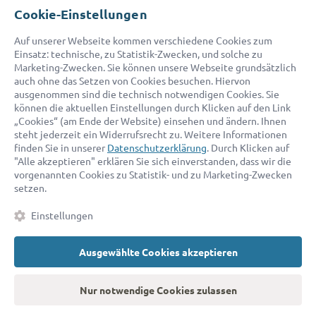
E-Mail:
service@advocado.com
Cookie-Einstellungen
Auf unserer Webseite kommen verschiedene Cookies zum
Einsatz: technische, zu Statistik-Zwecken, und solche zu
Marketing-Zwecken. Sie können unsere Webseite grundsätzlich
auch ohne das Setzen von Cookies besuchen. Hiervon
ausgenommen sind die technisch notwendigen Cookies. Sie
© 2026 advocado - einfach online den passenden Rechtsanwalt finden
können die aktuellen Einstellungen durch Klicken auf den Link
„Cookies“ (am Ende der Website) einsehen und ändern. Ihnen
steht jederzeit ein Widerrufsrecht zu. Weitere Informationen
Auszeichnungen:
finden Sie in unserer
Datenschutzerklärung
. Durch Klicken auf
"Alle akzeptieren" erklären Sie sich einverstanden, dass wir die
vorgenannten Cookies zu Statistik- und zu Marketing-Zwecken
setzen.
Einstellungen
Ausgewählte Cookies akzeptieren
Kontakt
Datenschutz
Impressum
Fakten
AGB
Nur notwendige Cookies zulassen
Cookies
Barrierefreiheitserklärung