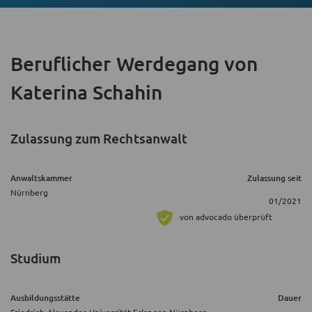
Beruflicher Werdegang
von
Katerina Schahin
Zulassung zum Rechtsanwalt
Anwaltskammer
Zulassung seit
Nürnberg
01/2021
von advocado überprüft
Studium
Ausbildungsstätte
Dauer
Friedrich-Alexander-Universität Erlangen Nürnberg