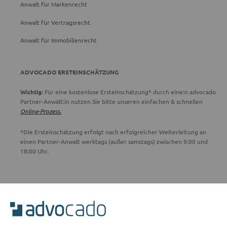
Anwalt für Markenrecht
Anwalt für Vertragsrecht
Anwalt für Immobilienrecht
ADVOCADO ERSTEINSCHÄTZUNG
Wichtig:
Für eine kostenlose Ersteinschätzung* durch eine:n advocado
Partner-Anwält:in nutzen Sie bitte unseren einfachen & schnellen
Online-Prozess.
*Die Ersteinschätzung erfolgt nach erfolgreicher Weiterleitung an
einen Partner-Anwalt werktags (außer samstags) zwischen 9:00 und
18:00 Uhr.
ADVOCADO SERVICE
Unser Serviceteam ist von 8:00 bis 17:00 Uhr für Sie erreichbar.
Telefon:
0800 400 18 80