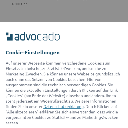
18:00 Uhr.
ADVOCADO SERVICE
Unser Serviceteam ist von 8:00 bis 17:00 Uhr für Sie erreichbar.
Telefon:
0800 400 18 80
E-Mail:
service@advocado.com
Cookie-Einstellungen
Auf unserer Webseite kommen verschiedene Cookies zum
Einsatz: technische, zu Statistik-Zwecken, und solche zu
Marketing-Zwecken. Sie können unsere Webseite grundsätzlich
auch ohne das Setzen von Cookies besuchen. Hiervon
ausgenommen sind die technisch notwendigen Cookies. Sie
© 2026 advocado - einfach online den passenden Rechtsanwalt finden
können die aktuellen Einstellungen durch Klicken auf den Link
„Cookies“ (am Ende der Website) einsehen und ändern. Ihnen
steht jederzeit ein Widerrufsrecht zu. Weitere Informationen
Auszeichnungen:
finden Sie in unserer
Datenschutzerklärung
. Durch Klicken auf
"Alle akzeptieren" erklären Sie sich einverstanden, dass wir die
vorgenannten Cookies zu Statistik- und zu Marketing-Zwecken
setzen.