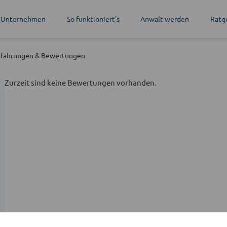
 Unternehmen
So funktioniert's
Anwalt werden
Ratg
rfahrungen
& Bewertungen
Zurzeit sind keine Bewertungen vorhanden.