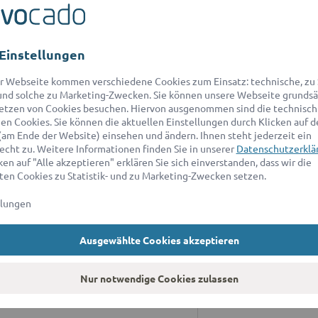
Einstellungen
r Webseite kommen verschiedene Cookies zum Einsatz: technische, zu S
nd solche zu Marketing-Zwecken. Sie können unsere Webseite grundsä
etzen von Cookies besuchen. Hiervon ausgenommen sind die technisch
n Cookies. Sie können die aktuellen Einstellungen durch Klicken auf d
ANWALT FÜR
A
(am Ende der Website) einsehen und ändern. Ihnen steht jederzeit ein
echt zu. Weitere Informationen finden Sie in unserer
Datenschutzerklä
ratung
Wi
en auf "Alle akzeptieren" erklären Sie sich einverstanden, dass wir die
ad
en Cookies zu Statistik- und zu Marketing-Zwecken setzen.
r Erbrecht
sc
llungen
r Baurecht
*D
an
r Patentrecht
Ausgewählte Cookies akzeptieren
9:
ür Markenrecht
A
Nur notwendige Cookies zulassen
r Immobilienrecht
Un