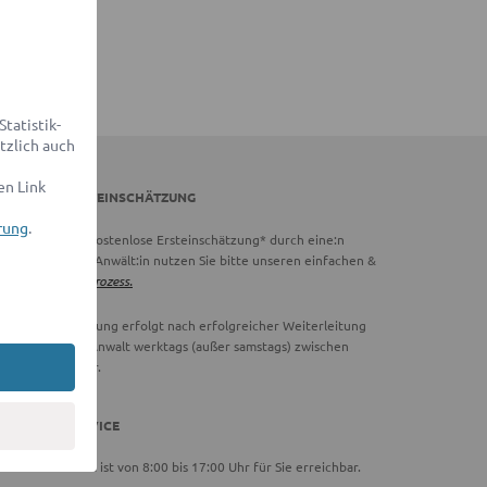
tatistik-
tzlich auch
en Link
DVOCADO ERSTEINSCHÄTZUNG
rung
.
chtig:
Für eine kostenlose Ersteinschätzung* durch eine:n
vocado Partner-Anwält:in nutzen Sie bitte unseren einfachen &
hnellen
Online-Prozess.
ie Ersteinschätzung erfolgt nach erfolgreicher Weiterleitung
 einen Partner-Anwalt werktags (außer samstags) zwischen
00 und 18:00 Uhr.
DVOCADO SERVICE
ser Serviceteam ist von 8:00 bis 17:00 Uhr für Sie erreichbar.