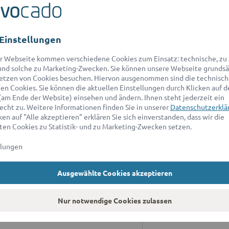
Einstellungen
r Webseite kommen verschiedene Cookies zum Einsatz: technische, zu S
nd solche zu Marketing-Zwecken. Sie können unsere Webseite grundsä
etzen von Cookies besuchen. Hiervon ausgenommen sind die technisch
n Cookies. Sie können die aktuellen Einstellungen durch Klicken auf d
ANWALT FÜR
A
(am Ende der Website) einsehen und ändern. Ihnen steht jederzeit ein
echt zu. Weitere Informationen finden Sie in unserer
Datenschutzerklä
ratung
Wi
en auf "Alle akzeptieren" erklären Sie sich einverstanden, dass wir die
ad
en Cookies zu Statistik- und zu Marketing-Zwecken setzen.
r Erbrecht
sc
llungen
r Baurecht
*D
an
r Patentrecht
Ausgewählte Cookies akzeptieren
9:
ür Markenrecht
A
Nur notwendige Cookies zulassen
r Immobilienrecht
Un