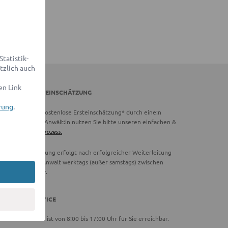
tatistik-
tzlich auch
en Link
DVOCADO ERSTEINSCHÄTZUNG
rung
.
chtig:
Für eine kostenlose Ersteinschätzung* durch eine:n
vocado Partner-Anwält:in nutzen Sie bitte unseren einfachen &
hnellen
Online-Prozess.
ie Ersteinschätzung erfolgt nach erfolgreicher Weiterleitung
 einen Partner-Anwalt werktags (außer samstags) zwischen
00 und 18:00 Uhr.
DVOCADO SERVICE
ser Serviceteam ist von 8:00 bis 17:00 Uhr für Sie erreichbar.