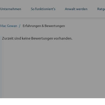
 Unternehmen
So funktioniert's
Anwalt werden
Ratg
r Mac Gowan
Erfahrungen
& Bewertungen
Zurzeit sind keine Bewertungen vorhanden.