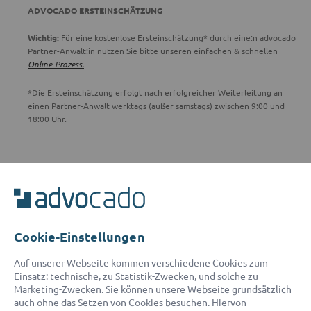
ADVOCADO ERSTEINSCHÄTZUNG
Wichtig:
Für eine kostenlose Ersteinschätzung* durch eine:n advocado
Partner-Anwält:in nutzen Sie bitte unseren einfachen & schnellen
Online-Prozess.
*Die Ersteinschätzung erfolgt nach erfolgreicher Weiterleitung an
einen Partner-Anwalt werktags (außer samstags) zwischen 9:00 und
18:00 Uhr.
ADVOCADO SERVICE
Unser Serviceteam ist von 8:00 bis 17:00 Uhr für Sie erreichbar.
Telefon:
0800 400 18 80
E-Mail:
service@advocado.com
Cookie-Einstellungen
Auf unserer Webseite kommen verschiedene Cookies zum
Einsatz: technische, zu Statistik-Zwecken, und solche zu
Marketing-Zwecken. Sie können unsere Webseite grundsätzlich
auch ohne das Setzen von Cookies besuchen. Hiervon