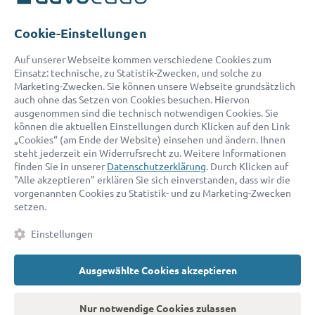
Telefon:
0800 400 18 80
E-Mail:
service@advocado.com
Cookie-Einstellungen
Auf unserer Webseite kommen verschiedene Cookies zum
Einsatz: technische, zu Statistik-Zwecken, und solche zu
Marketing-Zwecken. Sie können unsere Webseite grundsätzlich
auch ohne das Setzen von Cookies besuchen. Hiervon
ausgenommen sind die technisch notwendigen Cookies. Sie
© 2026 advocado - einfach online den passenden Rechtsanwalt finden
können die aktuellen Einstellungen durch Klicken auf den Link
„Cookies“ (am Ende der Website) einsehen und ändern. Ihnen
steht jederzeit ein Widerrufsrecht zu. Weitere Informationen
Auszeichnungen:
finden Sie in unserer
Datenschutzerklärung
. Durch Klicken auf
"Alle akzeptieren" erklären Sie sich einverstanden, dass wir die
vorgenannten Cookies zu Statistik- und zu Marketing-Zwecken
setzen.
Einstellungen
Ausgewählte Cookies akzeptieren
Kontakt
Datenschutz
Impressum
Fakten
AGB
Nur notwendige Cookies zulassen
Cookies
Barrierefreiheitserklärung