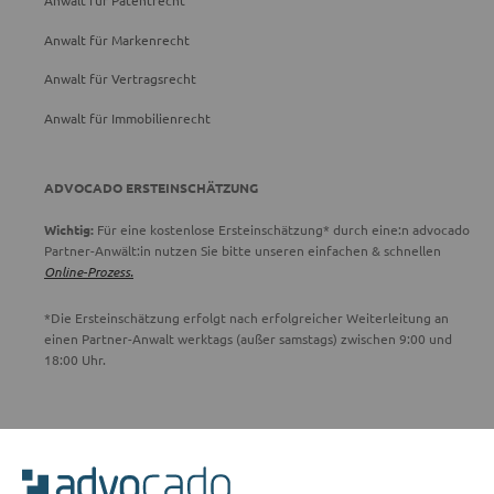
Anwalt für Patentrecht
Anwalt für Markenrecht
Anwalt für Vertragsrecht
Anwalt für Immobilienrecht
ADVOCADO ERSTEINSCHÄTZUNG
Wichtig:
Für eine kostenlose Ersteinschätzung* durch eine:n advocado
Partner-Anwält:in nutzen Sie bitte unseren einfachen & schnellen
Online-Prozess.
*Die Ersteinschätzung erfolgt nach erfolgreicher Weiterleitung an
einen Partner-Anwalt werktags (außer samstags) zwischen 9:00 und
18:00 Uhr.
ADVOCADO SERVICE
Unser Serviceteam ist von 8:00 bis 17:00 Uhr für Sie erreichbar.