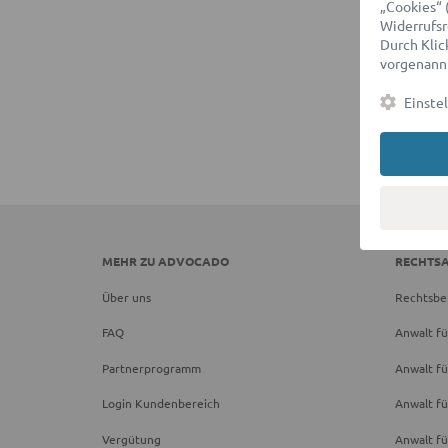
„Cookies“ 
Widerrufsr
Durch Klick
vorgenannt
Einste
MEHR ZU ADVOCADO
RECHTS
Über uns
Rechtsbe
FAQ
Anwalt fü
Partnerprogramm
Anwalt fü
Login Kundenbereich
Anwalt fü
Vergütung
Anwalt f