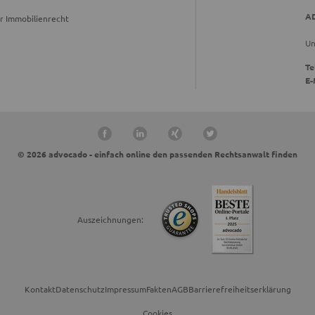
A
r Immobilienrecht
Un
Te
E-
© 2026 advocado - einfach online den passenden Rechtsanwalt finden
Auszeichnungen:
Kontakt
Datenschutz
Impressum
Fakten
AGB
Barrierefreiheitserklärung
Cookies