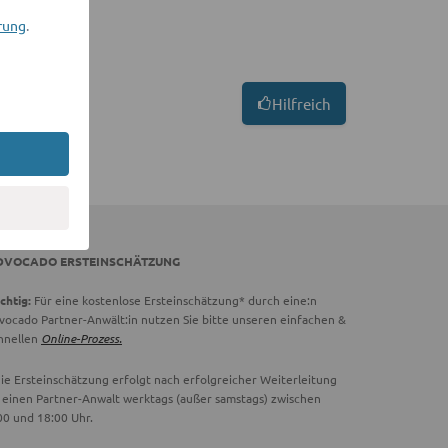
rung
.
Hilfreich
DVOCADO ERSTEINSCHÄTZUNG
chtig:
Für eine kostenlose Ersteinschätzung* durch eine:n
vocado Partner-Anwält:in nutzen Sie bitte unseren einfachen &
hnellen
Online-Prozess.
ie Ersteinschätzung erfolgt nach erfolgreicher Weiterleitung
 einen Partner-Anwalt werktags (außer samstags) zwischen
00 und 18:00 Uhr.