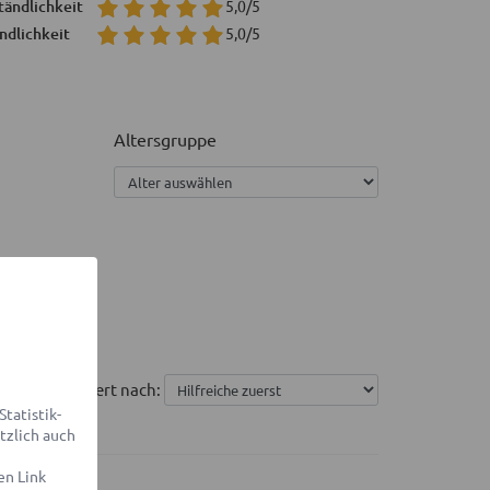
tändlichkeit
5,0/5
ndlichkeit
5,0/5
Altersgruppe
Sortiert nach:
tatistik-
tzlich auch
en Link