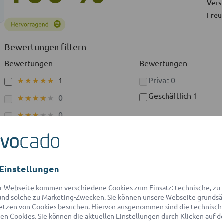
Vers
Freu
Bewertungen filtern
Bewertungen
Bewertungen
1
Privat
0
★★★★★
★★★★★
Geschäftlich
1
0
★★★★★
★★★★★
0
★★★★★
★★★★★
0
★★★★★
★★★★★
0
★★★★★
★★★★★
Einstellungen
r Webseite kommen verschiedene Cookies zum Einsatz: technische, zu S
nd solche zu Marketing-Zwecken. Sie können unsere Webseite grundsä
etzen von Cookies besuchen. Hiervon ausgenommen sind die technisch
n Cookies. Sie können die aktuellen Einstellungen durch Klicken auf d