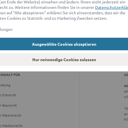
(am Ende der Website) einsehen und ändern. Ihnen steht jederzeit ein
Walter S.
echt zu. Weitere Informationen finden Sie in unserer
Datenschutzerklä
en auf "Alle akzeptieren" erklären Sie sich einverstanden, dass wir die
5.0 / 5
en Cookies zu Statistik- und zu Marketing-Zwecken setzen.
Geschäftliche Anfrage | 12/2024
llungen
Ausgewählte Cookies akzeptieren
Nur notwendige Cookies zulassen
ANWALT FÜR
A
ratung
Wi
ad
r Erbrecht
sc
r Baurecht
*D
an
r Patentrecht
9:
ür Markenrecht