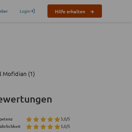
Hilfe erhalten
eber
Login
 Mofidian (1)
ewertungen
petenz
5,0/5
ührlichkeit
5,0/5