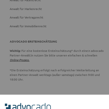
Anwalt für Patentrecht
Anwalt für Markenrecht
Anwalt für Vertragsrecht
Anwalt für Immobilienrecht
ADVOCADO ERSTEINSCHÄTZUNG
Wichtig:
Für eine kostenlose Ersteinschätzung* durch eine:n advocado
Partner-Anwält:in nutzen Sie bitte unseren einfachen & schnellen
Online-Prozess.
*Die Ersteinschätzung erfolgt nach erfolgreicher Weiterleitung an
einen Partner-Anwalt werktags (außer samstags) zwischen 9:00 und
18:00 Uhr.
ADVOCADO SERVICE
Unser Serviceteam ist von 8:00 bis 17:00 Uhr für Sie erreichbar.