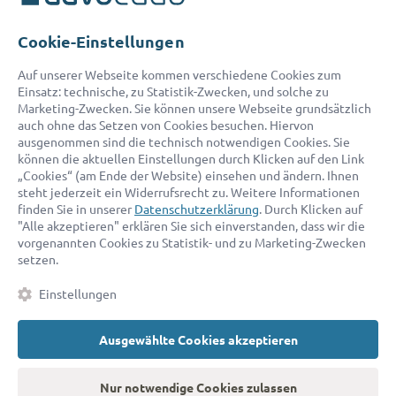
Telefon:
0800 400 18 80
E-Mail:
service@advocado.com
Cookie-Einstellungen
Auf unserer Webseite kommen verschiedene Cookies zum
Einsatz: technische, zu Statistik-Zwecken, und solche zu
Marketing-Zwecken. Sie können unsere Webseite grundsätzlich
auch ohne das Setzen von Cookies besuchen. Hiervon
ausgenommen sind die technisch notwendigen Cookies. Sie
© 2026 advocado - einfach online den passenden Rechtsanwalt finden
können die aktuellen Einstellungen durch Klicken auf den Link
„Cookies“ (am Ende der Website) einsehen und ändern. Ihnen
steht jederzeit ein Widerrufsrecht zu. Weitere Informationen
Auszeichnungen:
finden Sie in unserer
Datenschutzerklärung
. Durch Klicken auf
"Alle akzeptieren" erklären Sie sich einverstanden, dass wir die
vorgenannten Cookies zu Statistik- und zu Marketing-Zwecken
setzen.
Einstellungen
Ausgewählte Cookies akzeptieren
Kontakt
Datenschutz
Impressum
Fakten
AGB
Nur notwendige Cookies zulassen
Cookies
Barrierefreiheitserklärung