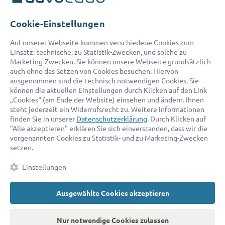
Telefon:
0800 400 18 80
E-Mail:
service@advocado.com
Cookie-Einstellungen
Auf unserer Webseite kommen verschiedene Cookies zum
Einsatz: technische, zu Statistik-Zwecken, und solche zu
Marketing-Zwecken. Sie können unsere Webseite grundsätzlich
auch ohne das Setzen von Cookies besuchen. Hiervon
ausgenommen sind die technisch notwendigen Cookies. Sie
© 2026 advocado - einfach online den passenden Rechtsanwalt finden
können die aktuellen Einstellungen durch Klicken auf den Link
„Cookies“ (am Ende der Website) einsehen und ändern. Ihnen
steht jederzeit ein Widerrufsrecht zu. Weitere Informationen
Auszeichnungen:
finden Sie in unserer
Datenschutzerklärung
. Durch Klicken auf
"Alle akzeptieren" erklären Sie sich einverstanden, dass wir die
vorgenannten Cookies zu Statistik- und zu Marketing-Zwecken
setzen.
Einstellungen
Ausgewählte Cookies akzeptieren
Kontakt
Datenschutz
Impressum
Fakten
AGB
Nur notwendige Cookies zulassen
Cookies
Barrierefreiheitserklärung