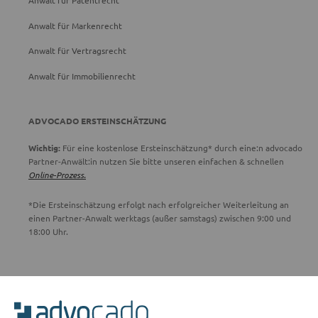
Anwalt für Patentrecht
Anwalt für Markenrecht
Anwalt für Vertragsrecht
Anwalt für Immobilienrecht
ADVOCADO ERSTEINSCHÄTZUNG
Wichtig:
Für eine kostenlose Ersteinschätzung* durch eine:n advocado
Partner-Anwält:in nutzen Sie bitte unseren einfachen & schnellen
Online-Prozess.
*Die Ersteinschätzung erfolgt nach erfolgreicher Weiterleitung an
einen Partner-Anwalt werktags (außer samstags) zwischen 9:00 und
18:00 Uhr.
ADVOCADO SERVICE
Unser Serviceteam ist von 8:00 bis 17:00 Uhr für Sie erreichbar.