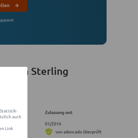
ellen
sparent
artin Sterling
tatistik-
Zulassung seit
tzlich auch
01/2016
en Link
von advocado überprüft