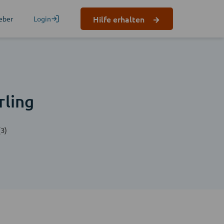
Hilfe erhalten
eber
Login
rling
3)