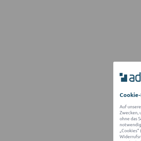
Cookie-
Auf unsere
Zwecken, u
ohne das S
notwendige
„Cookies“ 
Widerrufsr