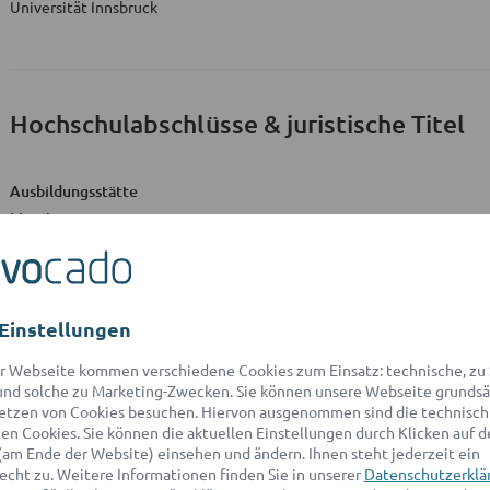
Universität Innsbruck
Hochschulabschlüsse & juristische Titel
Ausbildungsstätte
Mag. iur.
Universität Innsbruck
Dr.
Universität Innsbruck
Einstellungen
Gerichtspraktikant
r Webseite kommen verschiedene Cookies zum Einsatz: technische, zu S
Liechtenstein
nd solche zu Marketing-Zwecken. Sie können unsere Webseite grundsä
etzen von Cookies besuchen. Hiervon ausgenommen sind die technisch
n Cookies. Sie können die aktuellen Einstellungen durch Klicken auf d
(am Ende der Website) einsehen und ändern. Ihnen steht jederzeit ein
echt zu. Weitere Informationen finden Sie in unserer
Datenschutzerklä
Kurzbeschreibung
zu Rechts