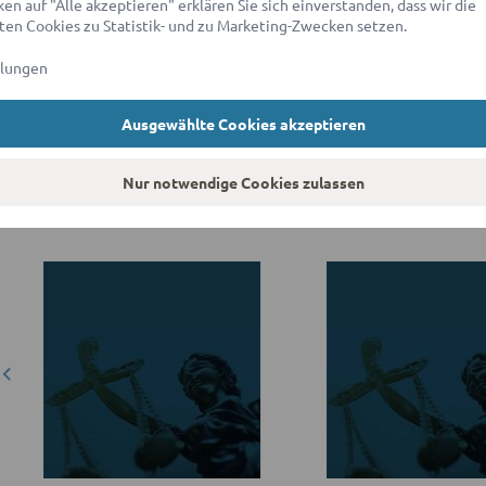
en auf "Alle akzeptieren" erklären Sie sich einverstanden, dass wir die
en Cookies zu Statistik- und zu Marketing-Zwecken setzen.
Maier
llungen
Ausgewählte Cookies akzeptieren
Rechtsanwalt Maximilian Maier berät und vertritt seit 5 Jahren Priv
Zugelassen ist er derzeit bei der Rechtsanwaltskammer Liechtenstein
Nur notwendige Cookies zulassen
1