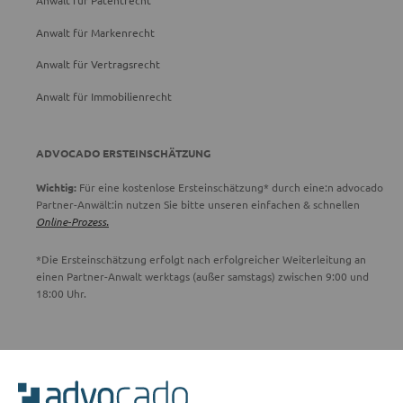
Anwalt für Patentrecht
Anwalt für Markenrecht
Anwalt für Vertragsrecht
Anwalt für Immobilienrecht
ADVOCADO ERSTEINSCHÄTZUNG
Wichtig:
Für eine kostenlose Ersteinschätzung* durch eine:n advocado
Partner-Anwält:in nutzen Sie bitte unseren einfachen & schnellen
Online-Prozess.
*Die Ersteinschätzung erfolgt nach erfolgreicher Weiterleitung an
einen Partner-Anwalt werktags (außer samstags) zwischen 9:00 und
18:00 Uhr.
ADVOCADO SERVICE
Unser Serviceteam ist von 8:00 bis 17:00 Uhr für Sie erreichbar.