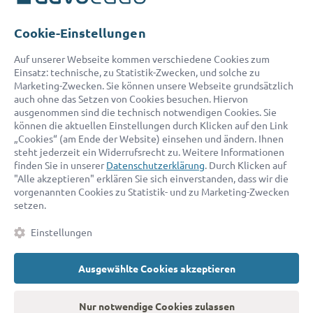
Telefon:
0800 400 18 80
E-Mail:
service@advocado.com
Cookie-Einstellungen
Auf unserer Webseite kommen verschiedene Cookies zum
Einsatz: technische, zu Statistik-Zwecken, und solche zu
Marketing-Zwecken. Sie können unsere Webseite grundsätzlich
auch ohne das Setzen von Cookies besuchen. Hiervon
ausgenommen sind die technisch notwendigen Cookies. Sie
© 2026 advocado - einfach online den passenden Rechtsanwalt finden
können die aktuellen Einstellungen durch Klicken auf den Link
„Cookies“ (am Ende der Website) einsehen und ändern. Ihnen
steht jederzeit ein Widerrufsrecht zu. Weitere Informationen
Auszeichnungen:
finden Sie in unserer
Datenschutzerklärung
. Durch Klicken auf
"Alle akzeptieren" erklären Sie sich einverstanden, dass wir die
vorgenannten Cookies zu Statistik- und zu Marketing-Zwecken
setzen.
Einstellungen
Ausgewählte Cookies akzeptieren
Kontakt
Datenschutz
Impressum
Fakten
AGB
Nur notwendige Cookies zulassen
Cookies
Barrierefreiheitserklärung