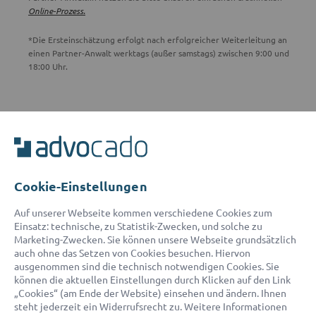
Online-Prozess.
*Die Ersteinschätzung erfolgt nach erfolgreicher Weiterleitung an
einen Partner-Anwalt werktags (außer samstags) zwischen 9:00 und
18:00 Uhr.
ADVOCADO SERVICE
Unser Serviceteam ist von 8:00 bis 17:00 Uhr für Sie erreichbar.
Telefon:
0800 400 18 80
E-Mail:
service@advocado.com
Cookie-Einstellungen
Auf unserer Webseite kommen verschiedene Cookies zum
Einsatz: technische, zu Statistik-Zwecken, und solche zu
Marketing-Zwecken. Sie können unsere Webseite grundsätzlich
auch ohne das Setzen von Cookies besuchen. Hiervon
ausgenommen sind die technisch notwendigen Cookies. Sie
© 2026 advocado - einfach online den passenden Rechtsanwalt finden
können die aktuellen Einstellungen durch Klicken auf den Link
„Cookies“ (am Ende der Website) einsehen und ändern. Ihnen
steht jederzeit ein Widerrufsrecht zu. Weitere Informationen