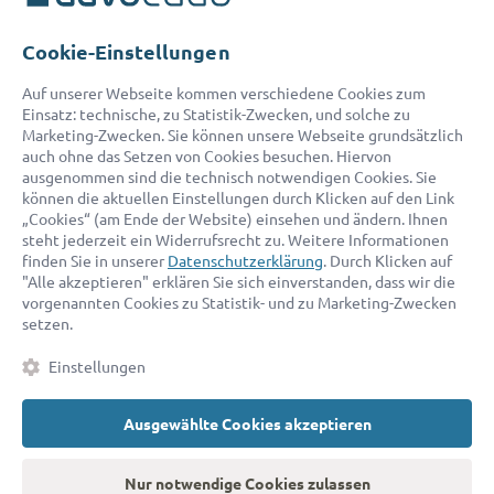
Telefon:
0800 400 18 80
E-Mail:
service@advocado.com
Cookie-Einstellungen
Auf unserer Webseite kommen verschiedene Cookies zum
Einsatz: technische, zu Statistik-Zwecken, und solche zu
Marketing-Zwecken. Sie können unsere Webseite grundsätzlich
auch ohne das Setzen von Cookies besuchen. Hiervon
ausgenommen sind die technisch notwendigen Cookies. Sie
© 2026 advocado - einfach online den passenden Rechtsanwalt finden
können die aktuellen Einstellungen durch Klicken auf den Link
„Cookies“ (am Ende der Website) einsehen und ändern. Ihnen
steht jederzeit ein Widerrufsrecht zu. Weitere Informationen
Auszeichnungen:
finden Sie in unserer
Datenschutzerklärung
. Durch Klicken auf
"Alle akzeptieren" erklären Sie sich einverstanden, dass wir die
vorgenannten Cookies zu Statistik- und zu Marketing-Zwecken
setzen.
Einstellungen
Ausgewählte Cookies akzeptieren
Kontakt
Datenschutz
Impressum
Fakten
AGB
Nur notwendige Cookies zulassen
Cookies
Barrierefreiheitserklärung