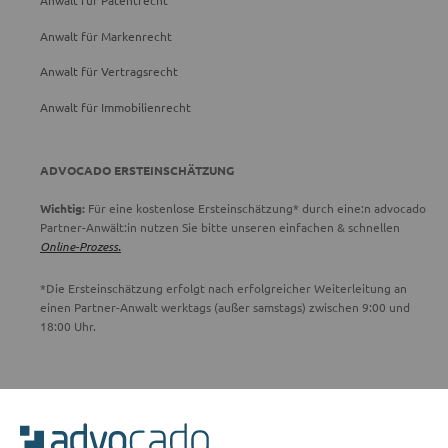
Anwalt für Patentrecht
Anwalt für Markenrecht
Anwalt für Vertragsrecht
Anwalt für Immobilienrecht
ADVOCADO ERSTEINSCHÄTZUNG
Wichtig:
Für eine kostenlose Ersteinschätzung* durch eine:n advocado
Partner-Anwält:in nutzen Sie bitte unseren einfachen & schnellen
Online-Prozess.
*Die Ersteinschätzung erfolgt nach erfolgreicher Weiterleitung an
einen Partner-Anwalt werktags (außer samstags) zwischen 9:00 und
18:00 Uhr.
ADVOCADO SERVICE
Unser Serviceteam ist von 8:00 bis 17:00 Uhr für Sie erreichbar.