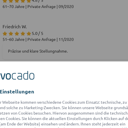
61–70 Jahre | Private Anfrage | 09/2020
Friedrich W.
5.0 / 5
51–60 Jahre | Private Anfrage | 11/2020
Präzise und klare Stellungnahme.
Verena E.
5.0 / 5
Einstellungen
31–40 Jahre | Private Anfrage | 11/2020
r Webseite kommen verschiedene Cookies zum Einsatz: technische, zu S
Sehr freundlich und kompetent.
nd solche zu Marketing-Zwecken. Sie können unsere Webseite grundsä
etzen von Cookies besuchen. Hiervon ausgenommen sind die technisch
n Cookies. Sie können die aktuellen Einstellungen durch Klicken auf d
(am Ende der Website) einsehen und ändern. Ihnen steht jederzeit ein