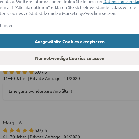
echt zu. Weitere Informationen finden Sie in unserer
Datenschutzerklä
Achim K.
en auf "Alle akzeptieren" erklären Sie sich einverstanden, dass wir die
4.8 / 5
en Cookies zu Statistik- und zu Marketing-Zwecken setzen.
41-50 Jahre | Private Anfrage | 03/2021
llungen
Ein sehr hilfreiches und kompetentes / nettes Gespräch. Jederzei
Ausgewählte Cookies akzeptieren
Nur notwendige Cookies zulassen
Rokija G.
5.0 / 5
31–40 Jahre | Private Anfrage | 11/2020
Eine ganz wunderbare Anwältin!
Margit A.
5.0 / 5
61–70 Jahre | Private Anfrage | 04/2020