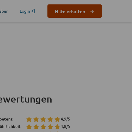
Hilfe erhalten
eber
Login
ewertungen
petenz
4,9/5
ührlichkeit
4,8/5