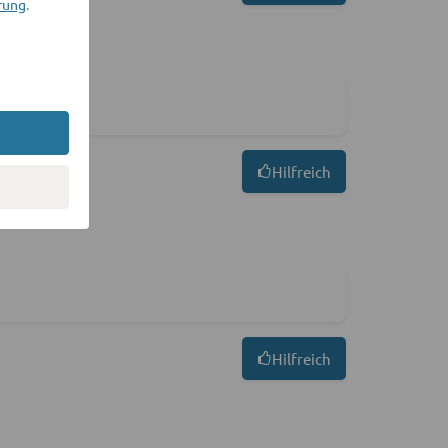
rung
.
t zu empfehlen
Hilfreich
Hilfreich