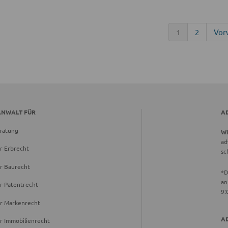
1
2
Vor
ANWALT FÜR
A
ratung
Wi
ad
r Erbrecht
sc
r Baurecht
*D
an
r Patentrecht
9:
ür Markenrecht
A
r Immobilienrecht