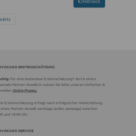
Hilfreich
wärts
DVOCADO ERSTEINSCHÄTZUNG
chtig:
Für eine kostenlose Ersteinschätzung* durch eine:n
vocado Partner-Anwält:in nutzen Sie bitte unseren einfachen &
hnellen
Online-Prozess.
ie Ersteinschätzung erfolgt nach erfolgreicher Weiterleitung
 einen Partner-Anwalt werktags (außer samstags) zwischen
00 und 18:00 Uhr.
DVOCADO SERVICE