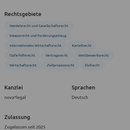
Rechtsgebiete
Handels­recht und Gesellschafts­recht
Inkasso­recht und Forderungs­einzug
Inter­nationales Wirtschafts­recht
Kartellrecht
Opferhilferecht
Vertragsrecht
Wettbewerbsrecht
Wirtschaftsrecht
Zivil­prozess­recht
Zivil­recht
Kanzlei
Sprachen
nova*legal
Deutsch
Zulassung
Zugelassen seit 2025