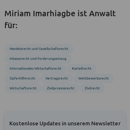
Miriam Imarhiagbe ist Anwalt
für:
Handels­recht und Gesellschafts­recht
Inkasso­recht und Forderungs­einzug
Inter­nationales Wirtschafts­recht
Kartellrecht
Opferhilferecht
Vertragsrecht
Wettbewerbsrecht
Wirtschaftsrecht
Zivil­prozess­recht
Zivil­recht
Kostenlose Updates in unserem Newsletter