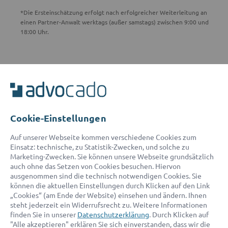
*Die Ersteinschätzung erfolgt nach erfolgreicher Weiterleitung an
einen Partner-Anwalt werktags (außer samstags) zwischen 9:00 und
18:00 Uhr.
ADVOCADO SERVICE
Unser Serviceteam ist von 8:00 bis 17:00 Uhr für Sie erreichbar.
Telefon:
0800 400 18 80
E-Mail:
service@advocado.com
Cookie-Einstellungen
Auf unserer Webseite kommen verschiedene Cookies zum
Einsatz: technische, zu Statistik-Zwecken, und solche zu
Marketing-Zwecken. Sie können unsere Webseite grundsätzlich
auch ohne das Setzen von Cookies besuchen. Hiervon
ausgenommen sind die technisch notwendigen Cookies. Sie
© 2026 advocado - einfach online den passenden Rechtsanwalt finden
können die aktuellen Einstellungen durch Klicken auf den Link
„Cookies“ (am Ende der Website) einsehen und ändern. Ihnen
steht jederzeit ein Widerrufsrecht zu. Weitere Informationen
Auszeichnungen:
finden Sie in unserer
Datenschutzerklärung
. Durch Klicken auf
"Alle akzeptieren" erklären Sie sich einverstanden, dass wir die