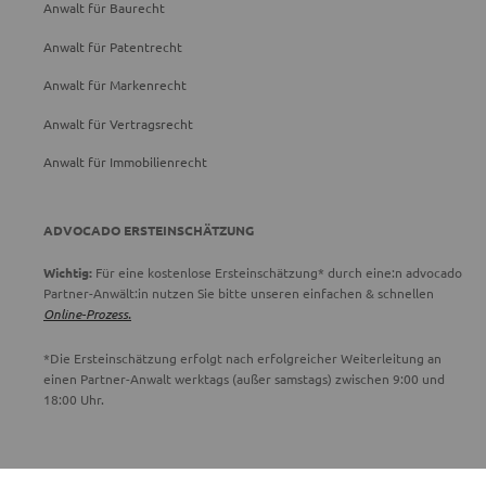
Anwalt für Baurecht
Anwalt für Patentrecht
Anwalt für Markenrecht
Anwalt für Vertragsrecht
Anwalt für Immobilienrecht
ADVOCADO ERSTEINSCHÄTZUNG
Wichtig:
Für eine kostenlose Ersteinschätzung* durch eine:n advocado
Partner-Anwält:in nutzen Sie bitte unseren einfachen & schnellen
Online-Prozess.
*Die Ersteinschätzung erfolgt nach erfolgreicher Weiterleitung an
einen Partner-Anwalt werktags (außer samstags) zwischen 9:00 und
18:00 Uhr.
ADVOCADO SERVICE