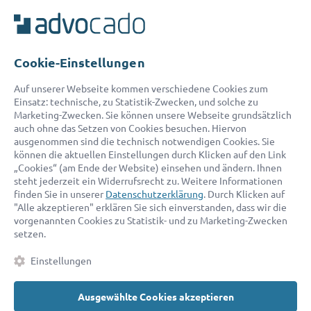
Unser Serviceteam ist von 8:00 bis 17:00 Uhr für Sie erreichbar.
Telefon:
0800 400 18 80
E-Mail:
service@advocado.com
Cookie-Einstellungen
Auf unserer Webseite kommen verschiedene Cookies zum
Einsatz: technische, zu Statistik-Zwecken, und solche zu
Marketing-Zwecken. Sie können unsere Webseite grundsätzlich
auch ohne das Setzen von Cookies besuchen. Hiervon
ausgenommen sind die technisch notwendigen Cookies. Sie
© 2026 advocado - einfach online den passenden Rechtsanwalt finden
können die aktuellen Einstellungen durch Klicken auf den Link
„Cookies“ (am Ende der Website) einsehen und ändern. Ihnen
steht jederzeit ein Widerrufsrecht zu. Weitere Informationen
Auszeichnungen:
finden Sie in unserer
Datenschutzerklärung
. Durch Klicken auf
"Alle akzeptieren" erklären Sie sich einverstanden, dass wir die
vorgenannten Cookies zu Statistik- und zu Marketing-Zwecken
setzen.
Einstellungen
Ausgewählte Cookies akzeptieren