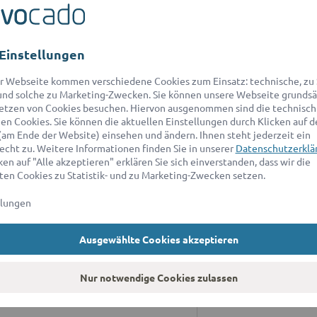
Einstellungen
r Webseite kommen verschiedene Cookies zum Einsatz: technische, zu S
nd solche zu Marketing-Zwecken. Sie können unsere Webseite grundsä
etzen von Cookies besuchen. Hiervon ausgenommen sind die technisch
n Cookies. Sie können die aktuellen Einstellungen durch Klicken auf d
ANWALT FÜR
A
(am Ende der Website) einsehen und ändern. Ihnen steht jederzeit ein
echt zu. Weitere Informationen finden Sie in unserer
Datenschutzerklä
ratung
Wi
en auf "Alle akzeptieren" erklären Sie sich einverstanden, dass wir die
ad
en Cookies zu Statistik- und zu Marketing-Zwecken setzen.
r Erbrecht
sc
llungen
r Baurecht
*D
an
r Patentrecht
Ausgewählte Cookies akzeptieren
9:
ür Markenrecht
A
Nur notwendige Cookies zulassen
r Immobilienrecht
Un