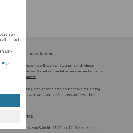
tatistik-
tzlich auch
en Link
DVOCADO ERSTEINSCHÄTZUNG
rung
.
chtig:
Für eine kostenlose Ersteinschätzung* durch eine:n
vocado Partner-Anwält:in nutzen Sie bitte unseren einfachen &
hnellen
Online-Prozess.
ie Ersteinschätzung erfolgt nach erfolgreicher Weiterleitung
 einen Partner-Anwalt werktags (außer samstags) zwischen
00 und 18:00 Uhr.
DVOCADO SERVICE
ser Serviceteam ist von 8:00 bis 17:00 Uhr für Sie erreichbar.