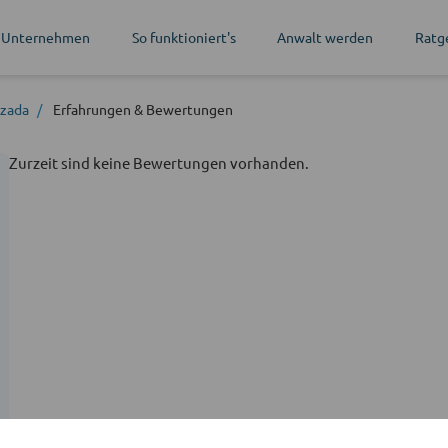
 Unternehmen
So funktioniert's
Anwalt werden
Ratg
mzada
Erfahrungen
& Bewertungen
Zurzeit sind keine Bewertungen vorhanden.