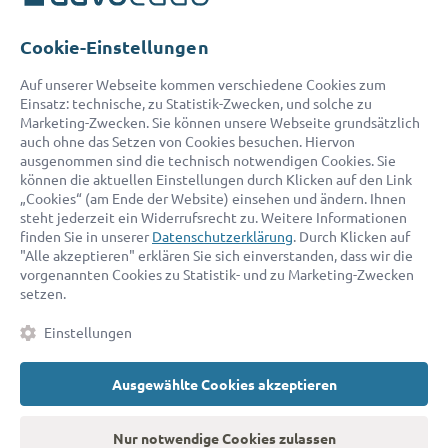
Telefon:
0800 400 18 80
E-Mail:
service@advocado.com
Cookie-Einstellungen
Auf unserer Webseite kommen verschiedene Cookies zum
Einsatz: technische, zu Statistik-Zwecken, und solche zu
Marketing-Zwecken. Sie können unsere Webseite grundsätzlich
auch ohne das Setzen von Cookies besuchen. Hiervon
ausgenommen sind die technisch notwendigen Cookies. Sie
© 2026 advocado - einfach online den passenden Rechtsanwalt finden
können die aktuellen Einstellungen durch Klicken auf den Link
„Cookies“ (am Ende der Website) einsehen und ändern. Ihnen
steht jederzeit ein Widerrufsrecht zu. Weitere Informationen
Auszeichnungen:
finden Sie in unserer
Datenschutzerklärung
. Durch Klicken auf
"Alle akzeptieren" erklären Sie sich einverstanden, dass wir die
vorgenannten Cookies zu Statistik- und zu Marketing-Zwecken
setzen.
Einstellungen
Ausgewählte Cookies akzeptieren
Kontakt
Datenschutz
Impressum
Fakten
AGB
Nur notwendige Cookies zulassen
Cookies
Barrierefreiheitserklärung