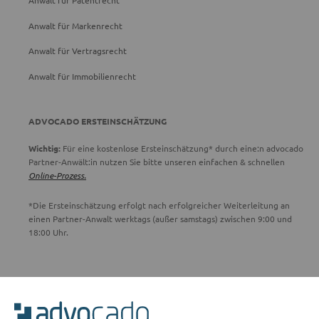
Anwalt für Patentrecht
Anwalt für Markenrecht
Anwalt für Vertragsrecht
Anwalt für Immobilienrecht
ADVOCADO ERSTEINSCHÄTZUNG
Wichtig:
Für eine kostenlose Ersteinschätzung* durch eine:n advocado
Partner-Anwält:in nutzen Sie bitte unseren einfachen & schnellen
Online-Prozess.
*Die Ersteinschätzung erfolgt nach erfolgreicher Weiterleitung an
einen Partner-Anwalt werktags (außer samstags) zwischen 9:00 und
18:00 Uhr.
ADVOCADO SERVICE
Unser Serviceteam ist von 8:00 bis 17:00 Uhr für Sie erreichbar.