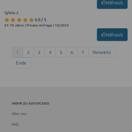
Hilfreich
Sylvia J.
4.8 / 5
61-70 Jahre | Private Anfrage | 10/2024
Hilfreich
1
2
3
4
5
6
7
Vorwärts
Ende
MEHR ZU ADVOCADO
Über uns
FAQ