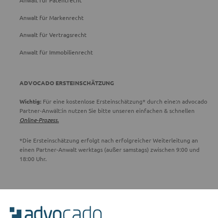
Anwalt für Patentrecht
Anwalt für Markenrecht
Anwalt für Vertragsrecht
Anwalt für Immobilienrecht
ADVOCADO ERSTEINSCHÄTZUNG
Wichtig:
Für eine kostenlose Ersteinschätzung* durch eine:n advocado
Partner-Anwält:in nutzen Sie bitte unseren einfachen & schnellen
Online-Prozess.
*Die Ersteinschätzung erfolgt nach erfolgreicher Weiterleitung an
einen Partner-Anwalt werktags (außer samstags) zwischen 9:00 und
18:00 Uhr.
ADVOCADO SERVICE
Unser Serviceteam ist von 8:00 bis 17:00 Uhr für Sie erreichbar.