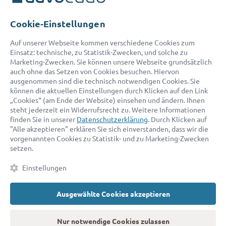
Telefon:
0800 400 18 80
E-Mail:
service@advocado.com
Cookie-Einstellungen
Auf unserer Webseite kommen verschiedene Cookies zum
Einsatz: technische, zu Statistik-Zwecken, und solche zu
Marketing-Zwecken. Sie können unsere Webseite grundsätzlich
auch ohne das Setzen von Cookies besuchen. Hiervon
ausgenommen sind die technisch notwendigen Cookies. Sie
© 2026 advocado - einfach online den passenden Rechtsanwalt finden
können die aktuellen Einstellungen durch Klicken auf den Link
„Cookies“ (am Ende der Website) einsehen und ändern. Ihnen
steht jederzeit ein Widerrufsrecht zu. Weitere Informationen
Auszeichnungen:
finden Sie in unserer
Datenschutzerklärung
. Durch Klicken auf
"Alle akzeptieren" erklären Sie sich einverstanden, dass wir die
vorgenannten Cookies zu Statistik- und zu Marketing-Zwecken
setzen.
Einstellungen
Ausgewählte Cookies akzeptieren
Kontakt
Datenschutz
Impressum
Fakten
AGB
Nur notwendige Cookies zulassen
Cookies
Barrierefreiheitserklärung