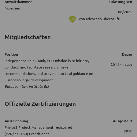
Anwaltskammer
Zulassung seit
München
08/2025
von advocado überprüft
Mitgliedschaften
Position
Dauer
Independent Think Tank, ELI’s mission is to initiate,
2011 - heute
conduct, and facilitate research, make
recommendations, and provide practical guidance on
European legal development.
European Law Institute ELI
Offizielle Zertifizierungen
Auszeichnung
Ausgestellt
Prince2 Project Management registered
2010
(P2R/772160) Practitioner