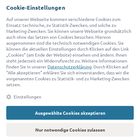
E-Mail:
service@advocado.com
Cookie-Einstellungen
Auf unserer Webseite kommen verschiedene Cookies zum
Einsatz: technische, zu Statistik-Zwecken, und solche zu
Marketing-Zwecken. Sie können unsere Webseite grundsätzlich
auch ohne das Setzen von Cookies besuchen. Hiervon
ausgenommen sind die technisch notwendigen Cookies. Sie
© 2026 advocado - einfach online den passenden Rechtsanwalt finden
können die aktuellen Einstellungen durch Klicken auf den Link
„Cookies“ (am Ende der Website) einsehen und ändern. Ihnen
steht jederzeit ein Widerrufsrecht zu. Weitere Informationen
Auszeichnungen:
finden Sie in unserer
Datenschutzerklärung
. Durch Klicken auf
"Alle akzeptieren" erklären Sie sich einverstanden, dass wir die
vorgenannten Cookies zu Statistik- und zu Marketing-Zwecken
setzen.
Einstellungen
Ausgewählte Cookies akzeptieren
Kontakt
Datenschutz
Impressum
Fakten
AGB
Nur notwendige Cookies zulassen
Cookies
Barrierefreiheitserklärung