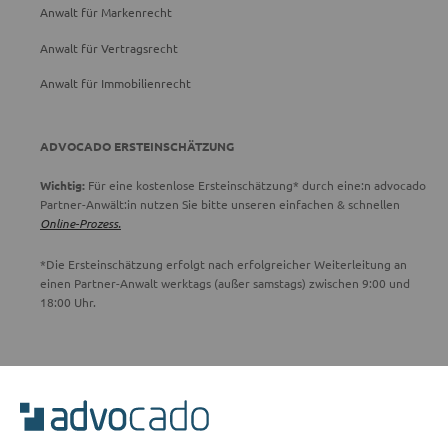
Anwalt für Markenrecht
Anwalt für Vertragsrecht
Anwalt für Immobilienrecht
ADVOCADO ERSTEINSCHÄTZUNG
Wichtig:
Für eine kostenlose Ersteinschätzung* durch eine:n advocado
Partner-Anwält:in nutzen Sie bitte unseren einfachen & schnellen
Online-Prozess.
*Die Ersteinschätzung erfolgt nach erfolgreicher Weiterleitung an
einen Partner-Anwalt werktags (außer samstags) zwischen 9:00 und
18:00 Uhr.
ADVOCADO SERVICE
Unser Serviceteam ist von 8:00 bis 17:00 Uhr für Sie erreichbar.
Telefon:
0800 400 18 80