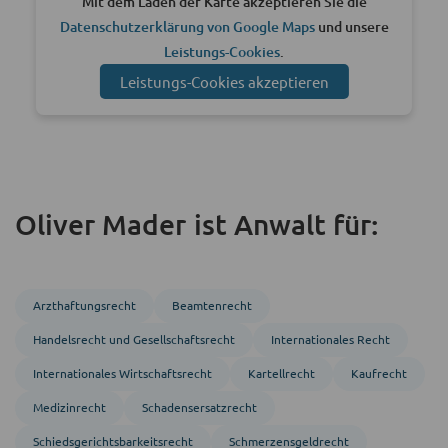
Mit dem Laden der Karte akzeptieren Sie die
Datenschutzerklärung von Google Maps
und unsere
Leistungs-Cookies
.
Leistungs-Cookies akzeptieren
Oliver Mader ist Anwalt für:
Arzthaftungsrecht
Beamten­recht
Handels­recht und Gesellschafts­recht
Inter­nationales Recht
Inter­nationales Wirtschafts­recht
Kartellrecht
Kaufrecht
Medizinrecht
Schadensersatzrecht
Schiedsgerichts­barkeitsrecht
Schmerzensgeldrecht