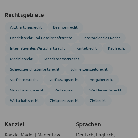
Rechtsgebiete
Arzthaftungsrecht
Beamten­recht
Handels­recht und Gesellschafts­recht
Inter­nationales Recht
Inter­nationales Wirtschafts­recht
Kartellrecht
Kaufrecht
Medizinrecht
Schadensersatzrecht
Schiedsgerichts­barkeitsrecht
Schmerzensgeldrecht
Verfahrens­recht
Verfassungs­recht
Vergabe­recht
Versicherungsrecht
Vertragsrecht
Wettbewerbsrecht
Wirtschaftsrecht
Zivil­prozess­recht
Zivil­recht
Kanzlei
Sprachen
Kanzlei Mader | Mader Law
Deutsch, Englisch,