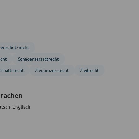
tenschutzrecht
echt
Schadensersatzrecht
schaftsrecht
Zivil­prozess­recht
Zivil­recht
prachen
tsch, Englisch