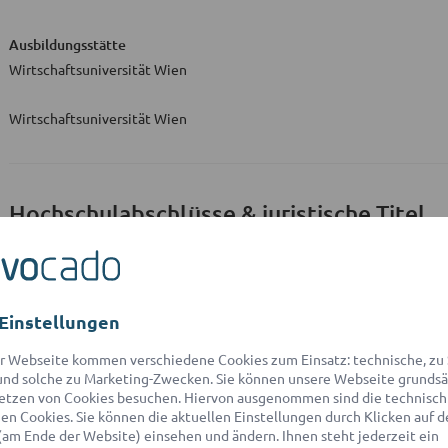
Ausbildungsstätte
Wirtschaftsuniversität Wien
Wirtschaftsuniversität Wien
Hochschulabschlüsse & juristische Titel
Ausbildungsstätte
Bachelor of Laws - LL.B. (WU)
Einstellungen
Wirtschaftsuniversität Wien
r Webseite kommen verschiedene Cookies zum Einsatz: technische, zu S
Master of Laws - LL.M. (WU)
nd solche zu Marketing-Zwecken. Sie können unsere Webseite grundsä
Wirtschaftsuniversität Wien
etzen von Cookies besuchen. Hiervon ausgenommen sind die technisch
n Cookies. Sie können die aktuellen Einstellungen durch Klicken auf d
Rechtspraktikant
(am Ende der Website) einsehen und ändern. Ihnen steht jederzeit ein