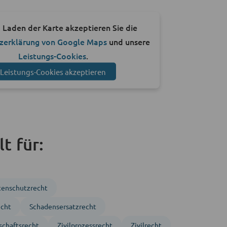
 Laden der Karte akzeptieren Sie die
zerklärung von Google Maps
und unsere
Leistungs-Cookies
.
Leistungs-Cookies akzeptieren
t für:
tenschutzrecht
echt
Schadensersatzrecht
schaftsrecht
Zivil­prozess­recht
Zivil­recht