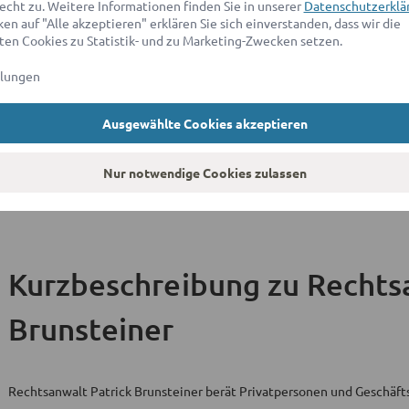
Oberlandesgerichtssprengel Wien
echt zu. Weitere Informationen finden Sie in unserer
Datenschutzerklä
en auf "Alle akzeptieren" erklären Sie sich einverstanden, dass wir die
en Cookies zu Statistik- und zu Marketing-Zwecken setzen.
llungen
Veröffentlichungen
Ausgewählte Cookies akzeptieren
Publikation (Titel)
Betrügerisch herausgelockte Kryptowerte: Anknüpfung inländis
Nur notwendige Cookies zulassen
an physischen Aufenthaltsort des Opfers
JSt - Journal für Strafrecht / Heft 5
Kurzbeschreibung
zu Rechts
Brunsteiner
Rechtsanwalt Patrick Brunsteiner berät Privatpersonen und Geschäfts