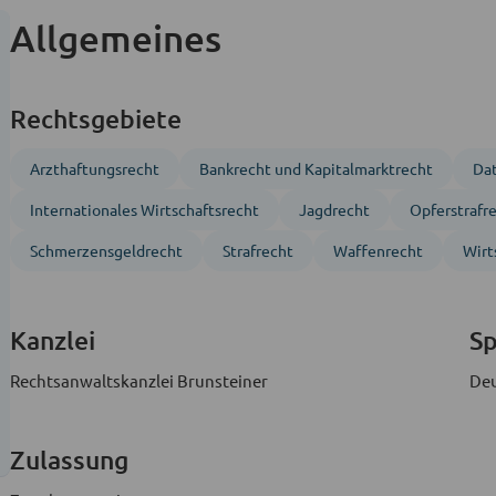
Allgemeines
Rechtsgebiete
Arzthaftungsrecht
Bankrecht und Kapitalmarktrecht
Da
Inter­nationales Wirtschafts­recht
Jagd­recht
Opferstrafr
Schmerzensgeldrecht
Strafrecht
Waffen­recht
Wirt
Kanzlei
S
Rechtsanwaltskanzlei Brunsteiner
Deu
Zulassung