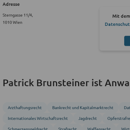
Adresse
Sterngasse 11/4,
Mit dem
1010 Wien
Datenschut
Patrick Brunsteiner ist Anwal
Arzthaftungsrecht
Bankrecht und Kapitalmarktrecht
Da
Inter­nationales Wirtschafts­recht
Jagd­recht
Opferstrafr
Schmerzensgeldrecht
Strafrecht
Waffen­recht
Wirt