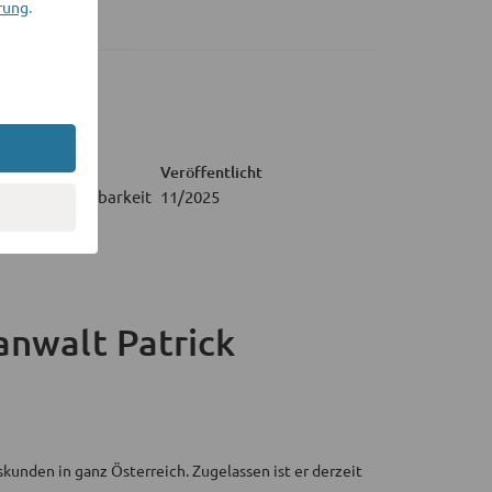
rung
.
Veröffentlicht
cher Gerichtsbarkeit
11/2025
anwalt Patrick
kunden in ganz Österreich. Zugelassen ist er derzeit