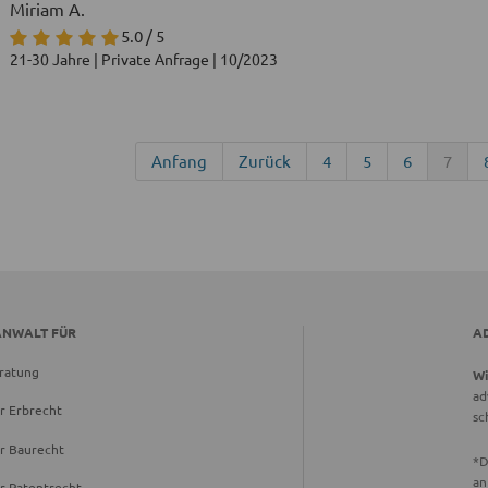
Miriam A.
5.0 / 5
21-30 Jahre | Private Anfrage | 10/2023
Anfang
Zurück
4
5
6
7
ANWALT FÜR
A
ratung
Wi
ad
r Erbrecht
sc
r Baurecht
*D
an
r Patentrecht