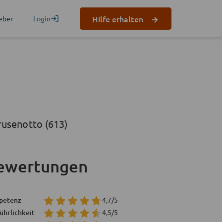
Hilfe erhalten
eber
Login
rusenotto (613)
ewertungen
petenz
4,7/5
ührlichkeit
4,5/5