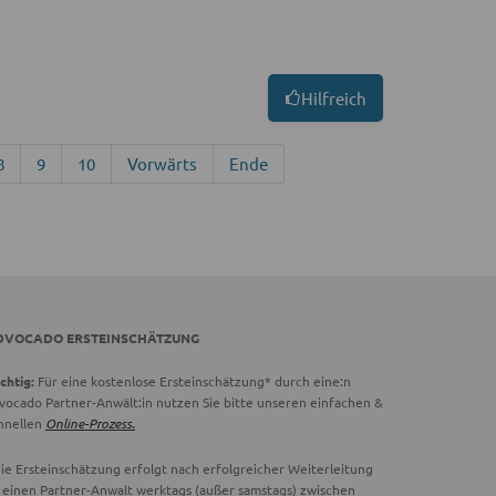
Hilfreich
8
9
10
Vorwärts
Ende
DVOCADO ERSTEINSCHÄTZUNG
chtig:
Für eine kostenlose Ersteinschätzung* durch eine:n
vocado Partner-Anwält:in nutzen Sie bitte unseren einfachen &
hnellen
Online-Prozess.
ie Ersteinschätzung erfolgt nach erfolgreicher Weiterleitung
 einen Partner-Anwalt werktags (außer samstags) zwischen