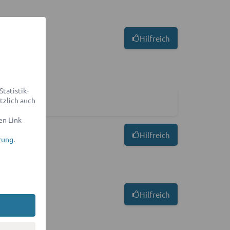
Hilfreich
tatistik-
tzlich auch
en Link
Hilfreich
rung
.
Hilfreich