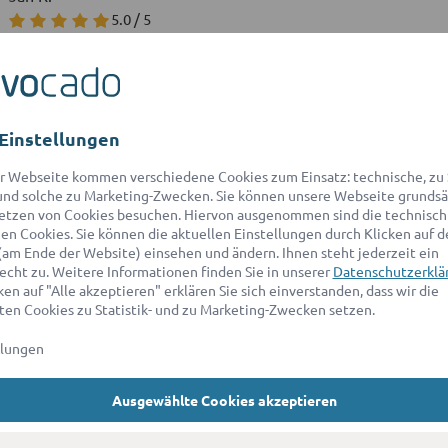
5.0 / 5
21-30 Jahre | Private Anfrage | 08/2024
Andrea L.
5.0 / 5
Einstellungen
31-40 Jahre | Private Anfrage | 11/2021
r Webseite kommen verschiedene Cookies zum Einsatz: technische, zu S
nd solche zu Marketing-Zwecken. Sie können unsere Webseite grundsä
⭐️ ⭐️ ⭐️ ⭐️ ⭐️
etzen von Cookies besuchen. Hiervon ausgenommen sind die technisch
n Cookies. Sie können die aktuellen Einstellungen durch Klicken auf d
(am Ende der Website) einsehen und ändern. Ihnen steht jederzeit ein
echt zu. Weitere Informationen finden Sie in unserer
Datenschutzerklä
en auf "Alle akzeptieren" erklären Sie sich einverstanden, dass wir die
Cem G.
en Cookies zu Statistik- und zu Marketing-Zwecken setzen.
4.8 / 5
21-30 Jahre | Private Anfrage | 04/2023
llungen
Ausgewählte Cookies akzeptieren
Adam W.
5.0 / 5