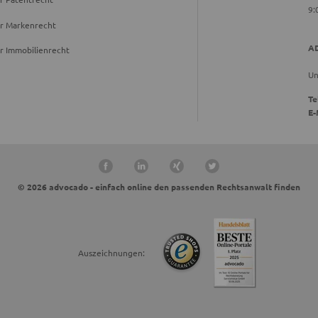
9:
ür Markenrecht
A
r Immobilienrecht
Un
Te
E-
© 2026 advocado - einfach online den passenden Rechtsanwalt finden
Auszeichnungen: