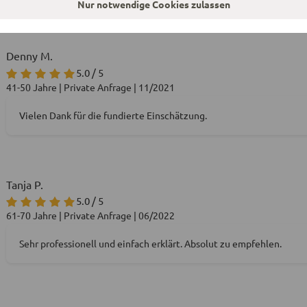
Nur notwendige Cookies zulassen
21-30 Jahre | Private Anfrage | 01/2024
Denny M.
5.0 / 5
41-50 Jahre | Private Anfrage | 11/2021
Vielen Dank für die fundierte Einschätzung.
Tanja P.
5.0 / 5
61-70 Jahre | Private Anfrage | 06/2022
Sehr professionell und einfach erklärt. Absolut zu empfehlen.