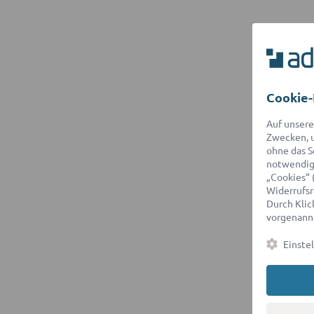
Cookie-
Auf unsere
Zwecken, u
ohne das S
notwendige
„Cookies“ 
Widerrufsr
Durch Klick
vorgenannt
Einste