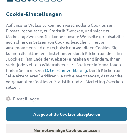
Telefon:
0800 400 18 80
E-Mail:
service@advocado.com
Cookie-Einstellungen
Auf unserer Webseite kommen verschiedene Cookies zum
Einsatz: technische, zu Statistik-Zwecken, und solche zu
Marketing-Zwecken. Sie können unsere Webseite grundsätzlich
auch ohne das Setzen von Cookies besuchen. Hiervon
ausgenommen sind die technisch notwendigen Cookies. Sie
© 2026 advocado - einfach online den passenden Rechtsanwalt finden
können die aktuellen Einstellungen durch Klicken auf den Link
„Cookies“ (am Ende der Website) einsehen und ändern. Ihnen
steht jederzeit ein Widerrufsrecht zu. Weitere Informationen
Auszeichnungen:
finden Sie in unserer
Datenschutzerklärung
. Durch Klicken auf
"Alle akzeptieren" erklären Sie sich einverstanden, dass wir die
vorgenannten Cookies zu Statistik- und zu Marketing-Zwecken
setzen.
Einstellungen
Ausgewählte Cookies akzeptieren
Kontakt
Datenschutz
Impressum
Fakten
AGB
Nur notwendige Cookies zulassen
Cookies
Barrierefreiheitserklärung