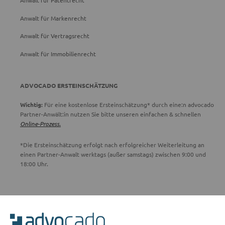
Anwalt für Patentrecht
Anwalt für Markenrecht
Anwalt für Vertragsrecht
Anwalt für Immobilienrecht
ADVOCADO ERSTEINSCHÄTZUNG
Wichtig:
Für eine kostenlose Ersteinschätzung* durch eine:n advocado
Partner-Anwält:in nutzen Sie bitte unseren einfachen & schnellen
Online-Prozess.
*Die Ersteinschätzung erfolgt nach erfolgreicher Weiterleitung an
einen Partner-Anwalt werktags (außer samstags) zwischen 9:00 und
18:00 Uhr.
ADVOCADO SERVICE
Unser Serviceteam ist von 8:00 bis 17:00 Uhr für Sie erreichbar.