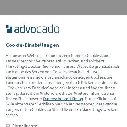
ADVOCADO SERVICE
Unser Serviceteam ist von 8:00 bis 17:00 Uhr für Sie erreichbar.
Telefon:
0800 400 18 80
E-Mail:
service@advocado.com
Cookie-Einstellungen
Auf unserer Webseite kommen verschiedene Cookies zum
Einsatz: technische, zu Statistik-Zwecken, und solche zu
Marketing-Zwecken. Sie können unsere Webseite grundsätzlich
auch ohne das Setzen von Cookies besuchen. Hiervon
ausgenommen sind die technisch notwendigen Cookies. Sie
© 2026 advocado - einfach online den passenden Rechtsanwalt finden
können die aktuellen Einstellungen durch Klicken auf den Link
„Cookies“ (am Ende der Website) einsehen und ändern. Ihnen
steht jederzeit ein Widerrufsrecht zu. Weitere Informationen
Auszeichnungen:
finden Sie in unserer
Datenschutzerklärung
. Durch Klicken auf
"Alle akzeptieren" erklären Sie sich einverstanden, dass wir die
vorgenannten Cookies zu Statistik- und zu Marketing-Zwecken
setzen.
Einstellungen